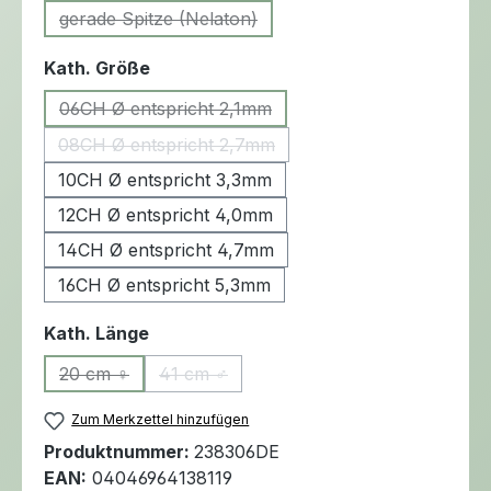
gerade Spitze (Nelaton)
(Diese Option ist zurzeit nicht verfügbar.)
auswählen
Kath. Größe
06CH Ø entspricht 2,1mm
(Diese Option ist zurzeit nicht verfügbar.)
08CH Ø entspricht 2,7mm
(Diese Option ist zurzeit nicht verfügbar.)
10CH Ø entspricht 3,3mm
12CH Ø entspricht 4,0mm
14CH Ø entspricht 4,7mm
16CH Ø entspricht 5,3mm
auswählen
Kath. Länge
20 cm ♀
41 cm ♂
(Diese Option ist zurzeit nicht verfügbar.)
(Diese Option ist zurzeit nicht verfügbar.)
Zum Merkzettel hinzufügen
Produktnummer:
238306DE
EAN:
04046964138119