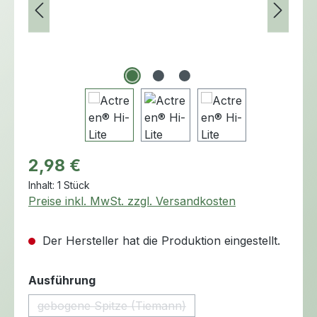
Regulärer Preis:
2,98 €
Inhalt:
1 Stück
Preise inkl. MwSt. zzgl. Versandkosten
Der Hersteller hat die Produktion eingestellt.
auswählen
Ausführung
gebogene Spitze (Tiemann)
(Diese Option ist zurzeit nicht verfügbar.)