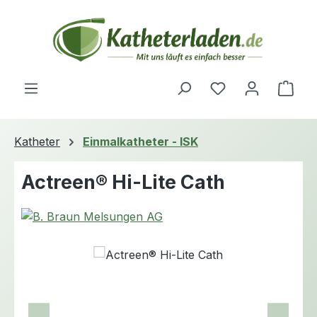
Zum Hauptinhalt springen
Du hast 0 Produ
Ware
Katheter
Einmalkatheter - ISK
Actreen® Hi-Lite Cath
Bildergalerie überspringen