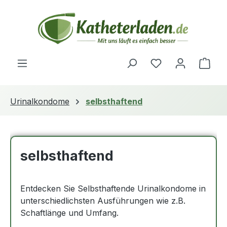
Zum Hauptinhalt springen
Du hast 0 Produ
Ware
Urinalkondome
selbsthaftend
selbsthaftend
Entdecken Sie Selbsthaftende Urinalkondome in
unterschiedlichsten Ausführungen wie z.B.
Schaftlänge und Umfang.