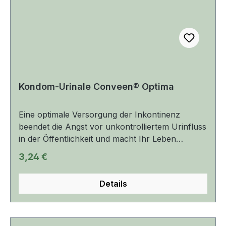
Kondom-Urinale Conveen® Optima
Eine optimale Versorgung der Inkontinenz
beendet die Angst vor unkontrolliertem Urinfluss
in der Öffentlichkeit und macht Ihr Leben
leichter. Conveen Optima ist das mehrfach
Regulärer Preis:
3,24 €
ausgezeichnete Kondom-Urinal von Coloplast
für Männer mit Harninkontinenz. Da es diskret,
Details
verlässlich und sehr einfach in der Anwendung
ist, wählen die meisten Endverbraucher Conveen
als Kontinenzversorgung. Der doppelte
Abrollstreifen sorgt für ein einfaches und