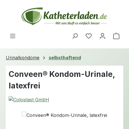
Zum Hauptinhalt springen
Du hast 0 Produ
Ware
Urinalkondome
selbsthaftend
Conveen® Kondom-Urinale,
latexfrei
Bildergalerie überspringen