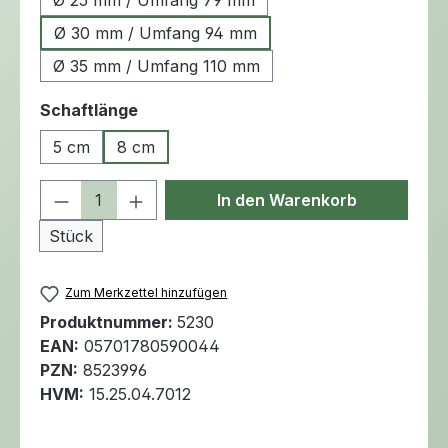
Ø 25 mm / Umfang 79 mm
Ø 30 mm / Umfang 94 mm
Ø 35 mm / Umfang 110 mm
auswählen
Schaftlänge
5 cm
8 cm
Produkt Anzahl: Gib den gewünschten 
In den Warenkorb
Stück
Zum Merkzettel hinzufügen
Produktnummer:
5230
EAN:
05701780590044
PZN:
8523996
HVM:
15.25.04.7012