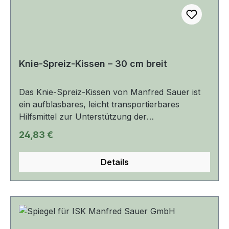
Knie-Spreiz-Kissen – 30 cm breit
Das Knie-Spreiz-Kissen von Manfred Sauer ist
ein aufblasbares, leicht transportierbares
Hilfsmittel zur Unterstützung der
intermittierenden Selbstkatheterisierung (ISK) –
Regulärer Preis:
24,83 €
speziell für Frauen. Es dient dem sicheren
Spreizen und Fixieren der Knie und kann auch
Details
beim Duschen verwendet werden. Die
integrierten Ösen ermöglichen eine einfache
Befestigung am Oberschenkel. Optional lässt sich
ein Spiegel mit Klettband anbringen, um die Sicht
beim Katheterisieren zu verbessern.
Produktmerkmale: Aufblasbares Kissen, 30 cm