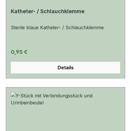
sorgen große Laschen an der rückseitigen
Trägerfolie für eine unkomplizierte Anwendung.
Katheter- / Schlauchklemme
Sterile blaue Katheter- / Schlauchklemme
Regulärer Preis:
0,95 €
Details