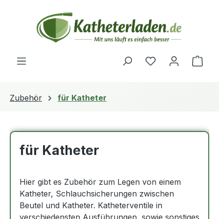
Zum Hauptinhalt springen
Du hast 0 Produ
Ware
Zubehör
für Katheter
für Katheter
Hier gibt es Zubehör zum Legen von einem
Katheter, Schlauchsicherungen zwischen
Beutel und Katheter. Katheterventile in
verschiedensten Ausführungen, sowie sonstiges