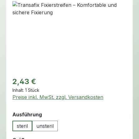
Bildergalerie überspringen
Regulärer Preis:
2,43 €
Inhalt:
1 Stück
Preise inkl. MwSt. zzgl. Versandkosten
auswählen
Ausführung
steril
unsteril