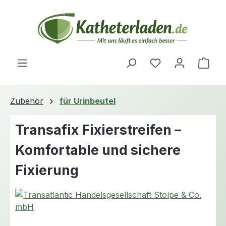
Zum Hauptinhalt springen
Du hast 0 Produ
Ware
Zubehör
für Urinbeutel
Transafix Fixierstreifen –
Komfortable und sichere
Fixierung