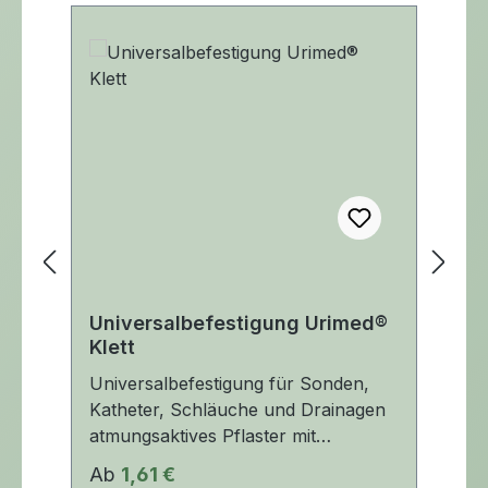
Universalbefestigung Urimed®
K
Klett
F
Universalbefestigung für Sonden,
Da
Katheter, Schläuche und Drainagen
vo
atmungsaktives Pflaster mit
si
hypoallergenem Acrylatkleber
tr
Regulärer Preis:
Re
Ab
1,61 €
2
sichere Langzeitfixation; reizfrei,
un