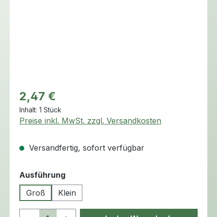
Regulärer Preis:
2,47 €
Inhalt:
1 Stück
Preise inkl. MwSt. zzgl. Versandkosten
Versandfertig, sofort verfügbar
auswählen
Ausführung
Groß
Klein
Produkt Anzahl: Gib den gewünschten 