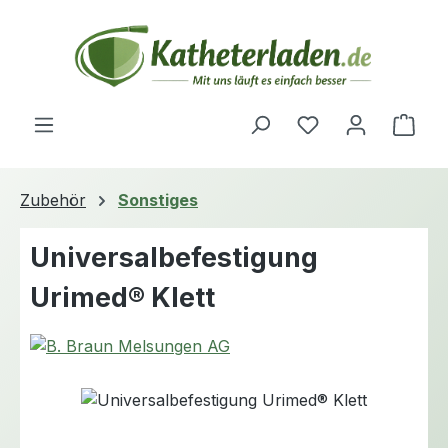
Zum Hauptinhalt springen
Du hast 0 Produ
Ware
Zubehör
Sonstiges
Universalbefestigung
Urimed® Klett
Bildergalerie überspringen