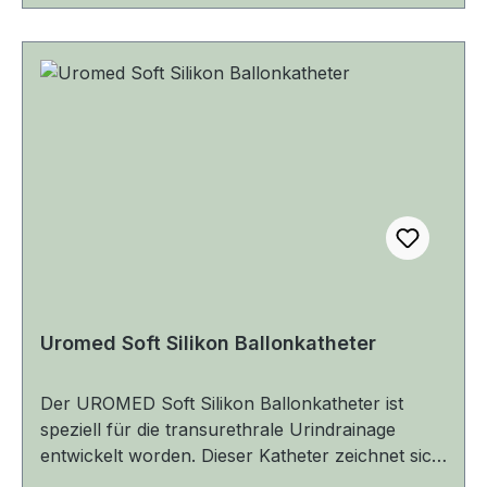
lieferbar in den Größen (Durchmesser) von CH
12 bis zu CH 24 (davon besitzen die Katheter in
den Größen CH 12 und CH 14 eine
Ballonkapazität von 5 ml, die restlichen Größen
sind mit 10ml zu blocken)
Uromed Soft Silikon Ballonkatheter
Der UROMED Soft Silikon Ballonkatheter ist
speziell für die transurethrale Urindrainage
entwickelt worden. Dieser Katheter zeichnet sich
durch seine hochwertige Verarbeitung und die