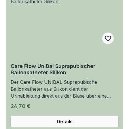
Entleerung der Harnblase. Der Ballon wird über
bis 10 ist der Ballonkatheter mit einer
das Luer-kompatible Ventil mit 5–10 ml Aqua
stabilisierenden Führungsschiene ausgestattet.
dest. oder NaCl befüllt.
Geeignet zur Langzeitdrainage.
Care Flow UniBal Suprapubischer
Ballonkatheter Silikon
Der Care Flow UNIBAL Suprapubische
Ballonkatheter aus Silikon dient der
Urinableitung direkt aus der Blase über eine
künstliche Körperöffnung, die durch die
Regulärer Preis:
24,70 €
Bauchdecke oberhalb des Schambeins
(suprapubisch) führt. Produktvorteile Das
Details
Produkt besteht aus hochwertigem Vollsilikon