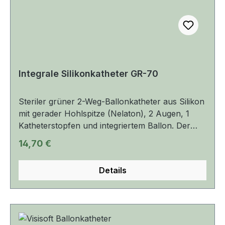
Inkrustationsneigung.
Integrale Silikonkatheter GR-70
Steriler grüner 2-Weg-Ballonkatheter aus Silikon
mit gerader Hohlspitze (Nelaton), 2 Augen, 1
Katheterstopfen und integriertem Ballon. Der
Katheter ist weich, hat eine Länge von 40 cm,
Regulärer Preis:
14,70 €
eine Ballonkapazität von 5 bis 10 ml bei den
Größen CH 16 bis CH 26. Die Größen CH 12 und
Details
CH 14 haben eine Ballonkapazität von 5 ml. Der
Katheter hat eine hervorragende
Gewebeverträglichkeit, eine geringe
Inkrustationsneigung und wird in der Blase
sicher fixiert.