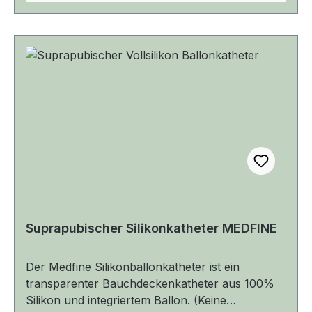
abgestimmten Materialhärtegrade verbessern die
Katheter der Größe CH 10. Die Katheter in den
Einführbarkeit und den Tragekomfort. •
Größen CH 12 und CH 14 haben eine Kapazität
Erhältlich in allen gängigen Größen: CH 12 – CH
von 5 ml und eine Länge von 40 cm. Die
20 Der Ecodrain Integral Spezial ist die ideale
Katheter in den Größen CH 16 bis CH 24 haben
Wahl für eine zuverlässige und komfortable
eine Ballonkapazität von 10 ml. Durch den
suprapubische Katheterisierung.
integrierten Ballon ist ein leichteres Legen und
Wechseln des Katheters gegeben. Der Katheter
hat besondere Materialeigenschaften und eine
ausgezeichnete Gewebeverträglichkeit. Durch
eine spezielle Ballon-eigenschaft ist eine sichere
Fixierung des Katheters in der Blase und eine
sehr geringe Inkrustationsneigung gegeben.
Suprapubischer Silikonkatheter MEDFINE
Der Medfine Silikonballonkatheter ist ein
transparenter Bauchdeckenkatheter aus 100%
Silikon und integriertem Ballon. (Keine