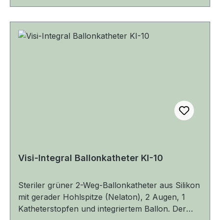
entlang des Katheters für verbesserte
Sichtbarkeit Ventil kompatibel mit Luer- und
Luer-Lock-Spritzenansätzen Steril und latexfrei –
ideal für empfindliche Patienten Erhältlich in den
Größen 14 CH bis 20 CH Spitze: Nelaton |
zylindrisch 2 gegenüberliegende Augen
Visi-Integral Ballonkatheter KI-10
Steriler grüner 2-Weg-Ballonkatheter aus Silikon
mit gerader Hohlspitze (Nelaton), 2 Augen, 1
Katheterstopfen und integriertem Ballon. Der