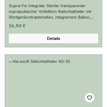
Supra-Fix Integrale: Steriler transparenter
suprapubischer Vollsilikon-Ballonkatheter mit
Röntgenkontraststreifen, integriertem Ballon,
Markierungen zur exakten Positionierung und
Regulärer Preis:
26,50 €
einem blauen Katheterstopfen. Hersteller:
Urotech Medizinische Technologie GmbH
Details