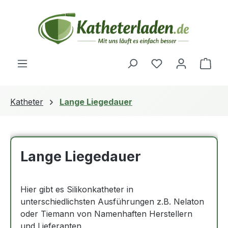
Zum Hauptinhalt springen
Du hast 0 Produ
Ware
Katheter
Lange Liegedauer
Lange Liegedauer
Hier gibt es Silikonkatheter in
unterschiedlichsten Ausführungen z.B. Nelaton
oder Tiemann von Namenhaften Herstellern
und Lieferanten.