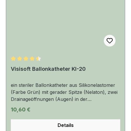
Durchschnittliche Bewertung von 4.5 von 5 Sternen
Visisoft Ballonkatheter KI-20
ein steriler Ballonkatheter aus Silikonelastomer
(Farbe Grün) mit gerader Spitze (Nelaton), zwei
Drainageöffnungen (Augen) in der
Katheterspitze der Verpackung beiliegend: ein
Regulärer Preis:
10,60 €
Katheterstopfen zum Verschluss des
Ablauftrichters ein sehr weicher Katheter, mit
Details
einer Länge von 40 cm und einer