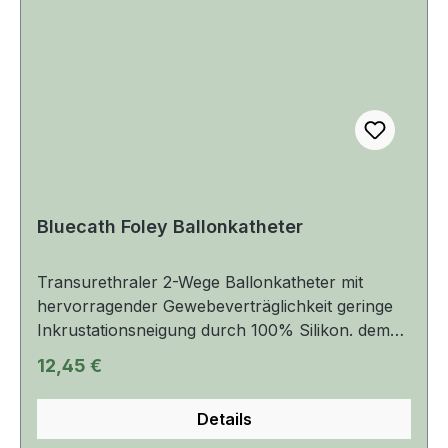
durch hervorragende Gewebeverträglichkeit und
einer geringer Inkrustrationsneigung.
Bluecath Foley Ballonkatheter
Transurethraler 2-Wege Ballonkatheter mit
hervorragender Gewebeverträglichkeit geringe
Inkrustationsneigung durch 100% Silikon. dem
Katheter liegt der Steril Verpackung ein
Regulärer Preis:
12,45 €
Katheterstopfen bei kein Kalibersprung durch in
den Schaft eingearbeiteten Integral-Ballon der
Details
Katheter hat eine Nelatonspitze ( gerade )