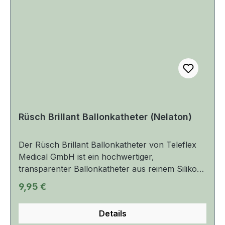
Rüsch Brillant Ballonkatheter (Nelaton)
Der Rüsch Brillant Ballonkatheter von Teleflex
Medical GmbH ist ein hochwertiger,
transparenter Ballonkatheter aus reinem Silikon
mit gerader spitze ( Nelaton ). Produktmerkmale:
Regulärer Preis:
9,95 €
Transparenter Silikonkatheter für optimale
Sichtkontrolle Röntgendichte Spitze zur exakten
Details
Positionierung unter Bildgebung Kontraststreifen