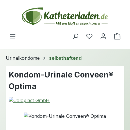
Zum Hauptinhalt springen
Du hast 0 Produ
Ware
Urinalkondome
selbsthaftend
Kondom-Urinale Conveen®
Optima
Bildergalerie überspringen