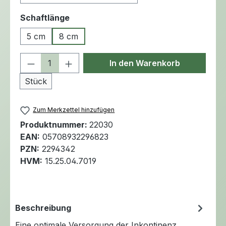
auswählen
Schaftlänge
5 cm
8 cm
Produkt Anzahl: Gib den gewünschten 
In den Warenkorb
Stück
Zum Merkzettel hinzufügen
Produktnummer:
22030
EAN:
05708932296823
PZN:
2294342
HVM:
15.25.04.7019
Beschreibung
Eine optimale Versorgung der Inkontinenz