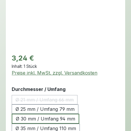
Regulärer Preis:
3,24 €
Inhalt:
1 Stück
Preise inkl. MwSt. zzgl. Versandkosten
auswählen
Durchmesser / Umfang
Ø 21 mm / Umfang 66 mm
(Diese Option ist zurzeit nicht verfügbar.)
Ø 25 mm / Umfang 79 mm
Ø 30 mm / Umfang 94 mm
Ø 35 mm / Umfang 110 mm