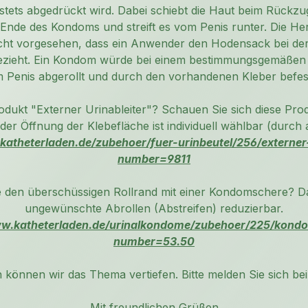
stets abgedrückt wird. Dabei schiebt die Haut beim Rückzu
Ende des Kondoms und streift es vom Penis runter. Die Her
icht vorgesehen, dass ein Anwender den Hodensack bei der
ezieht. Ein Kondom würde bei einem bestimmungsgemäßen
 Penis abgerollt und durch den vorhandenen Kleber befest
dukt "Externer Urinableiter"? Schauen Sie sich diese Produ
der Öffnung der Klebefläche ist individuell wählbar (durch
katheterladen.de/zubehoer/fuer-urinbeutel/256/externer-
number=9811
e den überschüssigen Rollrand mit einer Kondomschere? D
ungewünschte Abrollen (Abstreifen) reduzierbar.
ww.katheterladen.de/urinalkondome/zubehoer/225/kond
number=53.50
 können wir das Thema vertiefen. Bitte melden Sie sich bei
Mit freundlichen Grüßen