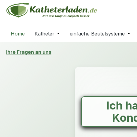
m Hauptinhalt springen
Zur Suche springen
Zur Hauptnavigation springen
Home
Katheter
Öffne oder Schließe das Dropdown
einfache Beutelsysteme
Öffn
Ihre Fragen an uns
Ich h
Kon