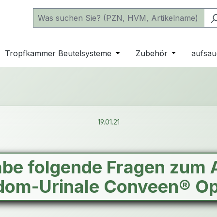
 der Kategorie Katheter
e oder Schließe das Dropdown der Kategorie einfache Beu
Tropfkammer Beutelsysteme
Öffne oder Schließe das D
Zubehör
Öffne oder 
aufsau
19.01.21
abe folgende Fragen zum A
dom-Urinale Conveen® Op