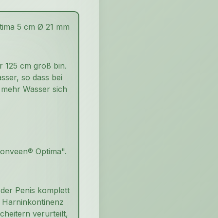
ptima 5 cm Ø 21 mm
r 125 cm groß bin.
sser, so dass bei
e mehr Wasser sich
Conveen® Optima".
 der Penis komplett
r Harninkontinenz
eitern verurteilt,