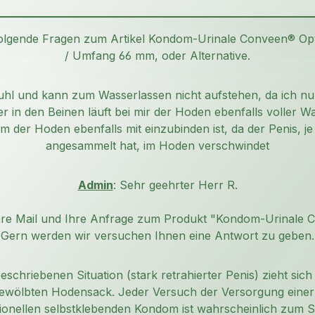
folgende Fragen zum Artikel Kondom-Urinale Conveen® O
/ Umfang 66 mm, oder Alternative.
stuhl und kann zum Wasserlassen nicht aufstehen, da ich nu
 in den Beinen läuft bei mir der Hoden ebenfalls voller Wa
 der Hoden ebenfalls mit einzubinden ist, da der Penis, j
angesammelt hat, im Hoden verschwindet
Admin
: Sehr geehrter Herr R.
Ihre Mail und Ihre Anfrage zum Produkt "Kondom-Urinale 
Gern werden wir versuchen Ihnen eine Antwort zu geben.
eschriebenen Situation (stark retrahierter Penis) zieht sich
gewölbten Hodensack. Jeder Versuch der Versorgung eine
ionellen selbstklebenden Kondom ist wahrscheinlich zum Sch