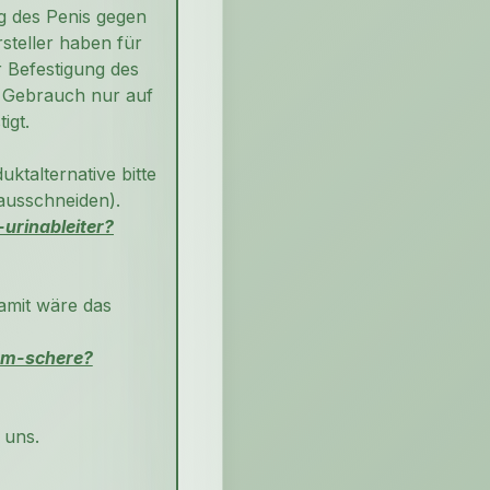
g des Penis gegen
steller haben für
 Befestigung des
 Gebrauch nur auf
igt.
ktalternative bitte
 ausschneiden).
urinableiter?
amit wäre das
om-schere?
 uns.