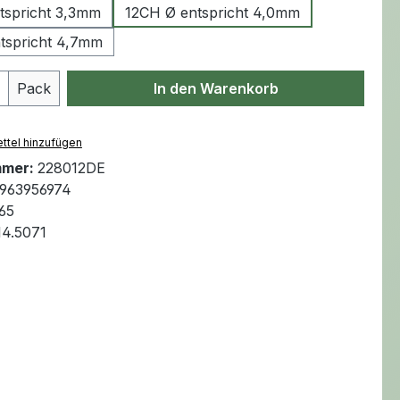
tspricht 3,3mm
12CH Ø entspricht 4,0mm
tspricht 4,7mm
Anzahl: Gib den gewünschten Wert ein 
Pack
In den Warenkorb
ttel hinzufügen
mmer:
228012DE
963956974
65
14.5071