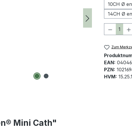
10CH Ø en
14CH Ø en
Produkt 
Zum Merkze
Produktnu
EAN:
04046
PZN:
102169
HVM:
15.25.
n® Mini Cath"