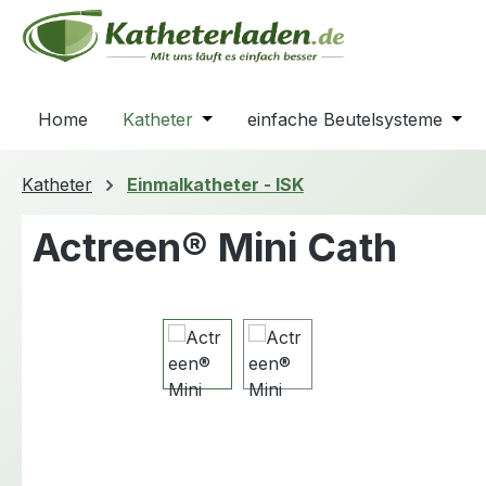
m Hauptinhalt springen
Zur Suche springen
Zur Hauptnavigation springen
Home
Katheter
Öffne oder Schließe das Dropdown
einfache Beutelsysteme
Öffn
Katheter
Einmalkatheter - ISK
Actreen® Mini Cath
Bildergalerie überspringen