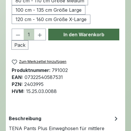
80 cm - 110 cm Größe Medium
100 cm - 135 cm Größe Large
120 cm - 160 cm Größe X-Large
Produkt Anzahl: Gib den gewünschten 
In den Warenkorb
Pack
Zum Merkzettel hinzufügen
Produktnummer:
791002
EAN:
07322540587531
PZN:
2403995
HVM:
15.25.03.0088
Beschreibung
TENA Pants Plus Einweghosen für mittlere