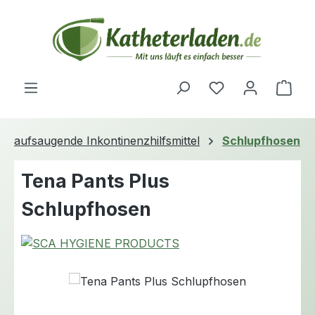
Zum Hauptinhalt springen
Du hast 0 Produ
Ware
aufsaugende Inkontinenzhilfsmittel
Schlupfhosen
Tena Pants Plus
Schlupfhosen
Bildergalerie überspringen