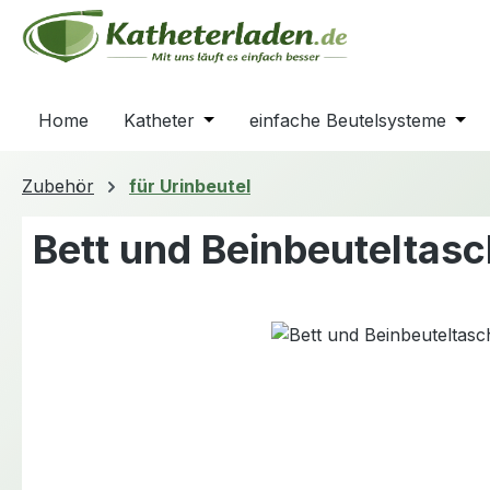
m Hauptinhalt springen
Zur Suche springen
Zur Hauptnavigation springen
Home
Katheter
Öffne oder Schließe das Dropdown
einfache Beutelsysteme
Öffn
Zubehör
für Urinbeutel
Bett und Beinbeuteltas
Bildergalerie überspringen