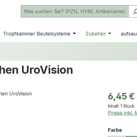
 der Kategorie Katheter
e oder Schließe das Dropdown der Kategorie einfache Beu
Tropfkammer Beutelsysteme
Öffne oder Schließe das D
Zubehör
Öffne oder 
aufsau
chen UroVision
Regulärer Pr
6,45 €
Inhalt:
1 Stück
Preise inkl.
ausw
Farbe