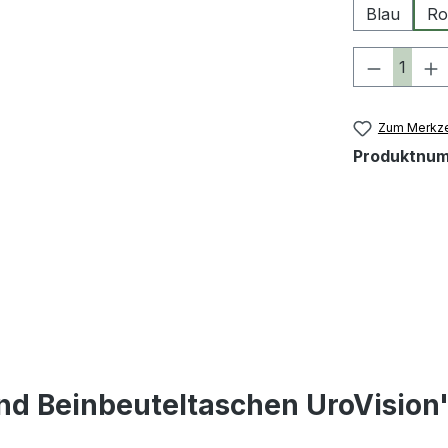
Blau
Ro
Produkt 
Zum Merkze
Produktnu
nd Beinbeuteltaschen UroVision