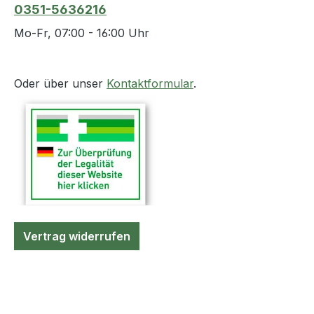
unkomplizierte
Öffentlichkeit 
0351-5636216
Entnahme des
hohen Maß an
Mo-Fr, 07:00 - 16:00 Uhr
Ablasshahns sowie
Diskretion dur
dessen Rückführung.
blickdichte sc
Der Sichtschutz
Nylongewebe 
Oder über unser
Kontaktformular
.
besteht aus 100%
sehr robust gea
Polypropylene (PP)
leicht zu reini
und ist somit
ein zuverlässig
unteranderem
Begleiter bei A
beständig gegen
Haus-Einsätze,
organische Säuren.
komplett wett
Geringe Mengen
durch den eins
austretenden Urins
ca. 4 cm breite
perlt einfach ab. Der
Schulterriemen
Vertrag widerrufen
Sichtschutz ist
Steckschnallen 
waschbar und ist so zur
passgenaue
Wiederverwendung
Befestigung ges
geeignet. Pflegehinweis:
eine Demontage
Waschbar bei 30° C
möglich, kann 