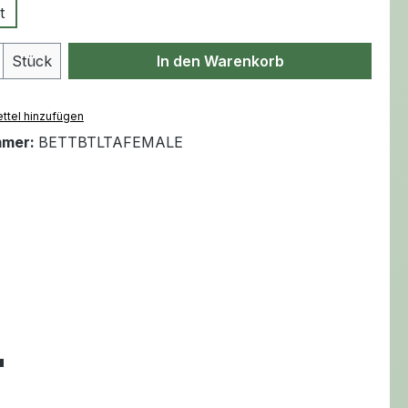
t
Anzahl: Gib den gewünschten Wert ein 
Stück
In den Warenkorb
ttel hinzufügen
mmer:
BETTBTLTAFEMALE
"