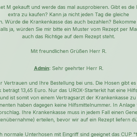
set M gekauft und werde das mal ausprobieren. Gibt es die
extra zu kaufen? Kann ja nicht jeden Tag die gleiche
n. Würde die Krankenkasse das auch bezahlen? Bekomme
alls ja, würden Sie mir bitte ein Muster vom Rezept per Mai
auch das Richtige auf dem Rezept steht.
Mit freundlichen Grüßen Herr R.
Admin
: Sehr geehrter Herr R.
hr Vertrauen und Ihre Bestellung bei uns. Die Hosen gibt es
k beträgt 13,65 Euro. Nur das UROX-Starterkit hat eine Hil
) und ist somit von einem Vertragsarzt der Krankenkasse zu
enten haben dagegen keine Hilfsmittelnummer. In Anlage f
rschlag. Ihre Krankenkasse muss in jedem Fall einen Ge
tenübernahme) erteilen, bevor wir auf ein Rezept liefern dü
h normale Unterhosen mit Eingriff sind geeignet das CUP "f