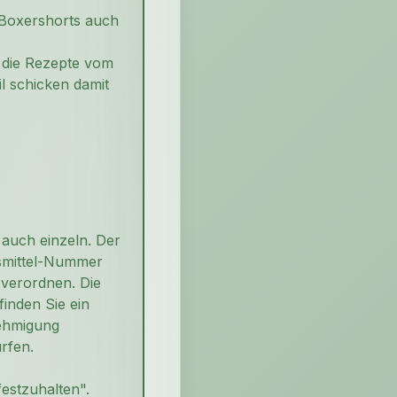
 Boxershorts auch
 die Rezepte vom
l schicken damit
 auch einzeln. Der
fsmittel-Nummer
 verordnen. Die
inden Sie ein
nehmigung
rfen.
estzuhalten".