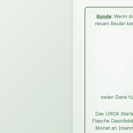
Kunde
: Wenn ma
neuen Beutel ka
vielen Dank f
Das UROX Starter
Flasche Desinfekti
Monat an (mann 