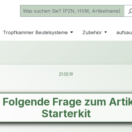
 der Kategorie Katheter
e oder Schließe das Dropdown der Kategorie einfache Beu
Tropfkammer Beutelsysteme
Öffne oder Schließe das D
Zubehör
Öffne oder 
aufsau
21.05.19
e Folgende Frage zum Arti
Starterkit