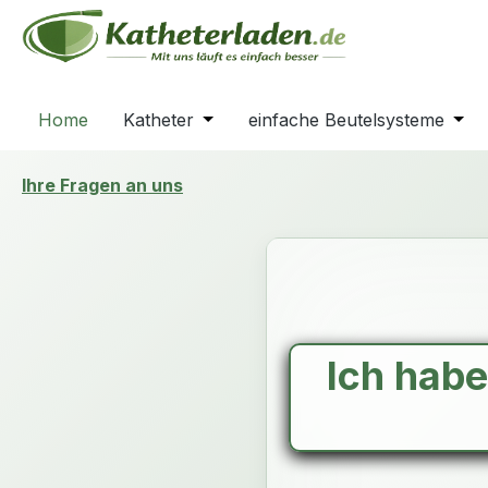
m Hauptinhalt springen
Zur Suche springen
Zur Hauptnavigation springen
Home
Katheter
Öffne oder Schließe das Dropdown
einfache Beutelsysteme
Öffn
Ihre Fragen an uns
Ich hab