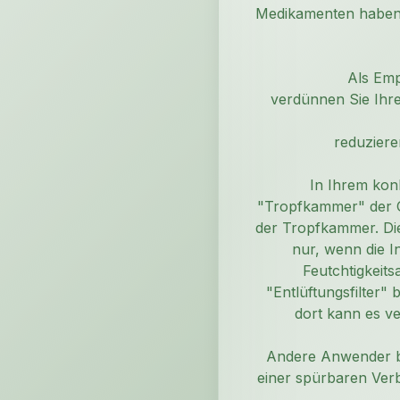
Medikamenten haben. 
Als Emp
verdünnen Sie Ihre
reduziere
In Ihrem kon
"Tropfkammer" der Ger
der Tropfkammer. Die
nur, wenn die 
Feutchtigkeits
"Entlüftungsfilter"
dort kann es v
Andere Anwender be
einer spürbaren Verb