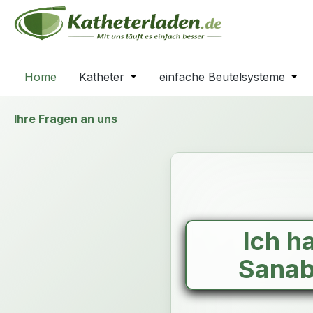
m Hauptinhalt springen
Zur Suche springen
Zur Hauptnavigation springen
Home
Katheter
Öffne oder Schließe das Dropdown
einfache Beutelsysteme
Öffn
Ihre Fragen an uns
Ich h
Sanab