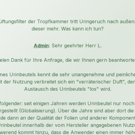
üftungsfilter der Tropfkammer tritt Uringeruch nach außen.
dieser mehr. Was kann ich tun?
Admin
: Sehr geehrter Herr L.
ielen Dank für Ihre Anfrage, die wir Ihnen gern beantworte
nes Urinbeutels kennt die sehr unangenehme und peinliche
it der Nutzung verbreitet sich ein "verräterischer Duft", d
Austausch des Urinbeutels "los" wird.
 folgender: seit einigen Jahren werden Urinbeutel nur noc
rgestellt (Globalisierung). Über die Jahre sind aber dort di
de dann an der Qualität der Folien und anderer Komponent
Urinbeutel innerhalb der vom Hersteller angegebenen Nut
hwerend kommt hinzu, dass die Anwender einen immer hö