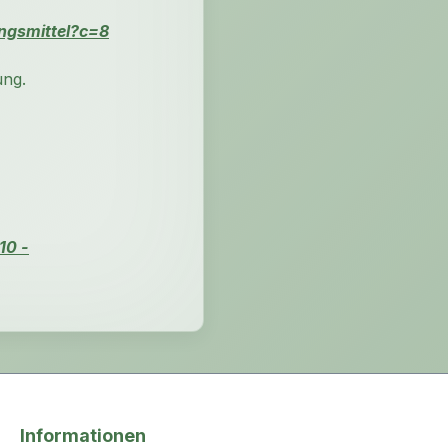
ungsmittel?c=8
ung.
10 -
Informationen