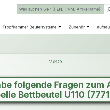
 der Kategorie Katheter
e oder Schließe das Dropdown der Kategorie einfache Beu
Tropfkammer Beutelsysteme
Öffne oder Schließe das D
Zubehör
Öffne oder 
aufsau
23.09.20
abe folgende Fragen zum A
elle Bettbeutel U110 (777