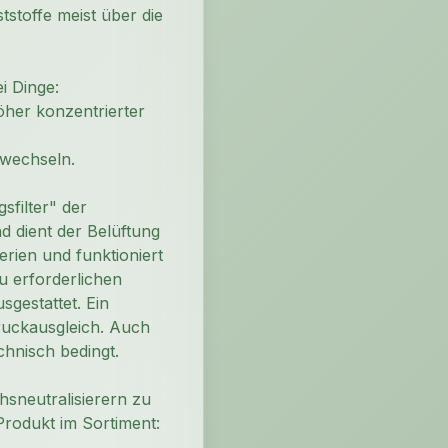
stoffe meist über die
i Dinge:
öher konzentrierter
 wechseln.
gsfilter" der
nd dient der Belüftung
rien und funktioniert
 erforderlichen
sgestattet. Ein
Druckausgleich. Auch
hnisch bedingt.
sneutralisierern zu
Produkt im Sortiment: