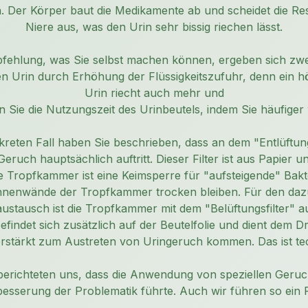
Der Körper baut die Medikamente ab und scheidet die Rest
Niere aus, was den Urin sehr bissig riechen lässt.
fehlung, was Sie selbst machen können, ergeben sich zwe
n Urin durch Erhöhung der Flüssigkeitszufuhr, denn ein h
Urin riecht auch mehr und
n Sie die Nutzungszeit des Urinbeutels, indem Sie häufiger
kreten Fall haben Sie beschrieben, dass an dem "Entlüftun
uch hauptsächlich auftritt. Dieser Filter ist aus Papier u
 Tropfkammer ist eine Keimsperre für "aufsteigende" Bakte
Innenwände der Tropfkammer trocken bleiben. Für den dazu
austausch ist die Tropfkammer mit dem "Belüftungsfilter" au
 befindet sich zusätzlich auf der Beutelfolie und dient dem 
erstärkt zum Austreten von Uringeruch kommen. Das ist tec
richteten uns, dass die Anwendung von speziellen Geruch
esserung der Problematik führte. Auch wir führen so ein 