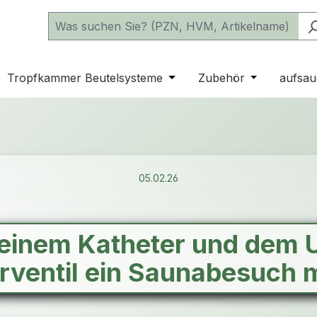
 der Kategorie Katheter
e oder Schließe das Dropdown der Kategorie einfache Beu
Tropfkammer Beutelsysteme
Öffne oder Schließe das D
Zubehör
Öffne oder 
aufsau
05.02.26
t einem Katheter und dem
rventil ein Saunabesuch 