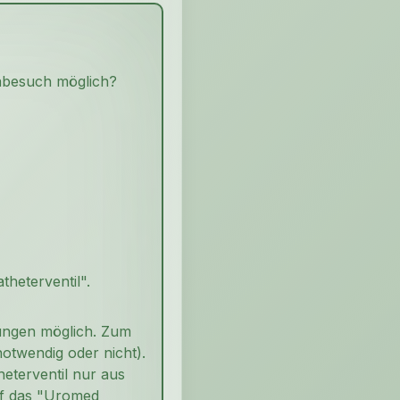
nabesuch möglich?
heterventil".
kungen möglich. Zum
notwendig oder nicht).
heterventil nur aus
auf das "Uromed