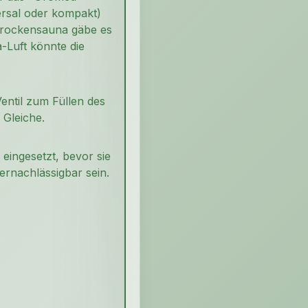
ersal oder kompakt)
 Trockensauna gäbe es
-Luft könnte die
Ventil zum Füllen des
 Gleiche.
eingesetzt, bevor sie
ernachlässigbar sein.