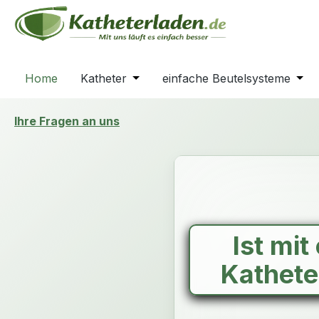
m Hauptinhalt springen
Zur Suche springen
Zur Hauptnavigation springen
Home
Katheter
Öffne oder Schließe das Dropdown
einfache Beutelsysteme
Öffn
Ihre Fragen an uns
Ist mi
Kathete