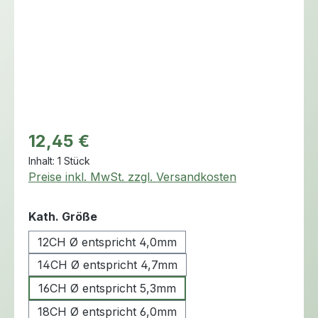
Regulärer Preis:
12,45 €
Inhalt:
1 Stück
Preise inkl. MwSt. zzgl. Versandkosten
auswählen
Kath. Größe
12CH Ø entspricht 4,0mm
14CH Ø entspricht 4,7mm
16CH Ø entspricht 5,3mm
18CH Ø entspricht 6,0mm