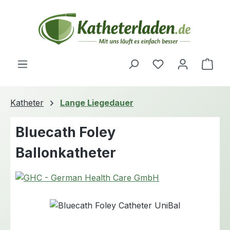
Zum Hauptinhalt springen
Du hast 0 Produ
Ware
Katheter
Lange Liegedauer
Bluecath Foley
Ballonkatheter
Bildergalerie überspringen