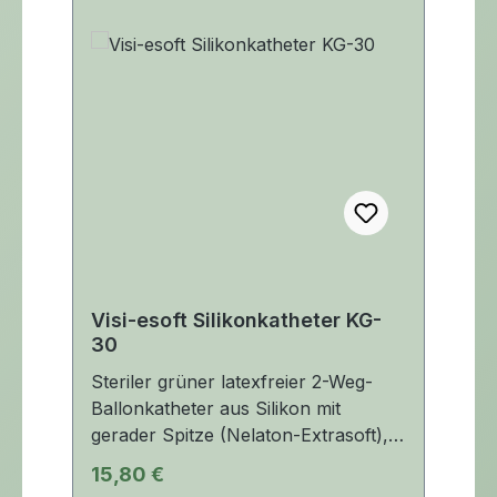
Visi-esoft Silikonkatheter KG-
30
Steriler grüner latexfreier 2-Weg-
Ballonkatheter aus Silikon mit
gerader Spitze (Nelaton-Extrasoft), 2
Augen, 1 Katheterstopfen und
Regulärer Preis:
15,80 €
aufgeklebten Ballon. Der Katheter ist