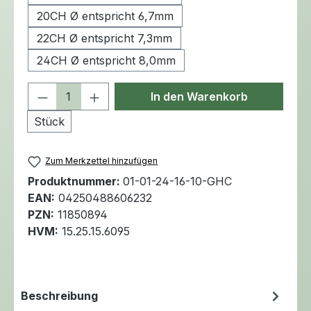
20CH Ø entspricht 6,7mm
22CH Ø entspricht 7,3mm
24CH Ø entspricht 8,0mm
Produkt Anzahl: Gib den gewünschten 
In den Warenkorb
Stück
Zum Merkzettel hinzufügen
Produktnummer:
01-01-24-16-10-GHC
EAN:
04250488606232
PZN:
11850894
HVM:
15.25.15.6095
Beschreibung