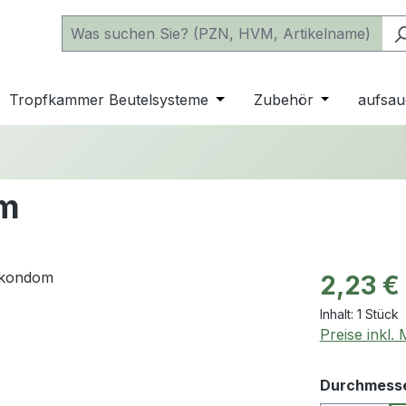
 der Kategorie Katheter
e oder Schließe das Dropdown der Kategorie einfache Beu
Tropfkammer Beutelsysteme
Öffne oder Schließe das D
Zubehör
Öffne oder 
aufsau
om
Regulärer Pr
2,23 €
Inhalt:
1 Stück
Preise inkl.
Durchmess