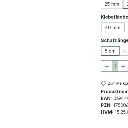
25 mm
Klebefläch
40 mm
Schaftläng
5 cm
8
Produkt 
Zum Merkze
Produktnu
EAN:
06944
PZN:
17520
HVM:
15.25