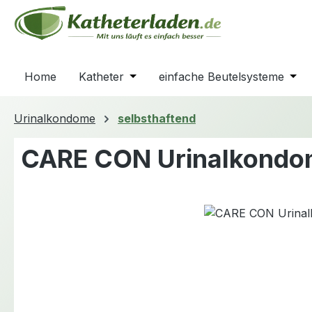
m Hauptinhalt springen
Zur Suche springen
Zur Hauptnavigation springen
Home
Katheter
Öffne oder Schließe das Dropdown
einfache Beutelsysteme
Öffn
Urinalkondome
selbsthaftend
CARE CON Urinalkond
Bildergalerie überspringen