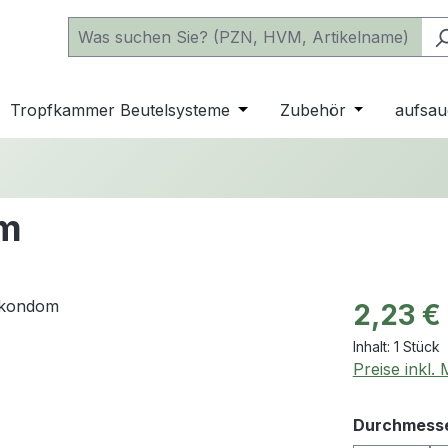
 der Kategorie Katheter
e oder Schließe das Dropdown der Kategorie einfache Beu
Tropfkammer Beutelsysteme
Öffne oder Schließe das D
Zubehör
Öffne oder 
aufsau
om
Regulärer Pr
2,23 €
Inhalt:
1 Stück
Preise inkl.
Durchmess