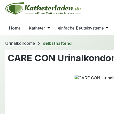
m Hauptinhalt springen
Zur Suche springen
Zur Hauptnavigation springen
Home
Katheter
Öffne oder Schließe das Dropdown
einfache Beutelsysteme
Öffn
Urinalkondome
selbsthaftend
CARE CON Urinalkond
Bildergalerie überspringen