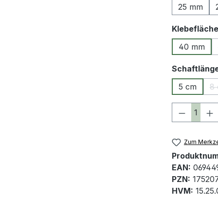
25 mm
Klebefläch
40 mm
Schaftläng
5 cm
8
Produkt 
Zum Merkze
Produktnu
EAN:
06944
PZN:
17520
HVM:
15.25