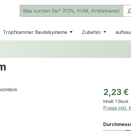
 der Kategorie Katheter
e oder Schließe das Dropdown der Kategorie einfache Beu
Tropfkammer Beutelsysteme
Öffne oder Schließe das D
Zubehör
Öffne oder 
aufsau
om
Regulärer Pr
2,23 €
Inhalt:
1 Stück
Preise inkl.
Durchmess