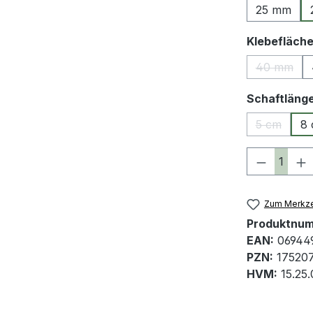
25 mm
Klebefläch
40 mm
(Diese Op
Schaftläng
5 cm
8
(Diese Opt
Produkt 
Zum Merkze
Produktnu
EAN:
06944
PZN:
17520
HVM:
15.25