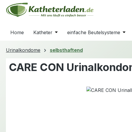
m Hauptinhalt springen
Zur Suche springen
Zur Hauptnavigation springen
Home
Katheter
Öffne oder Schließe das Dropdown
einfache Beutelsysteme
Öffn
Urinalkondome
selbsthaftend
CARE CON Urinalkond
Bildergalerie überspringen