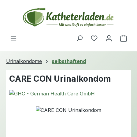
Zum Hauptinhalt springen
Du hast 0 Produ
Ware
Urinalkondome
selbsthaftend
CARE CON Urinalkondom
Bildergalerie überspringen