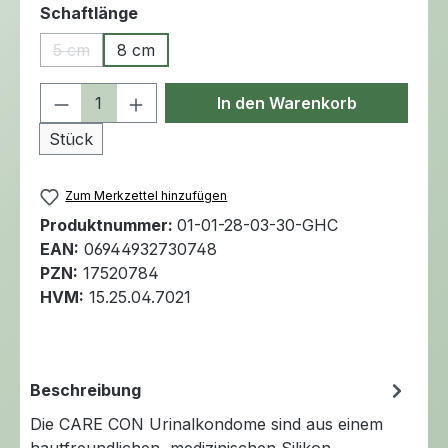
auswählen
Schaftlänge
5 cm
8 cm
(Diese Option ist zurzeit nicht verfügbar.)
Produkt Anzahl: Gib den gewünschten 
In den Warenkorb
Stück
Zum Merkzettel hinzufügen
Produktnummer:
01-01-28-03-30-GHC
EAN:
06944932730748
PZN:
17520784
HVM:
15.25.04.7021
Beschreibung
Die CARE CON Urinalkondome sind aus einem
hautfreundlichen, medizinischen Silikon,