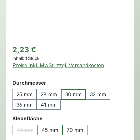
Regulärer Preis:
2,23 €
Inhalt:
1 Stück
Preise inkl. MwSt. zzgl. Versandkosten
auswählen
Durchmesser
25 mm
28 mm
30 mm
32 mm
36 mm
41 mm
auswählen
Klebefläche
40 mm
45 mm
70 mm
(Diese Option ist zurzeit nicht verfügbar.)