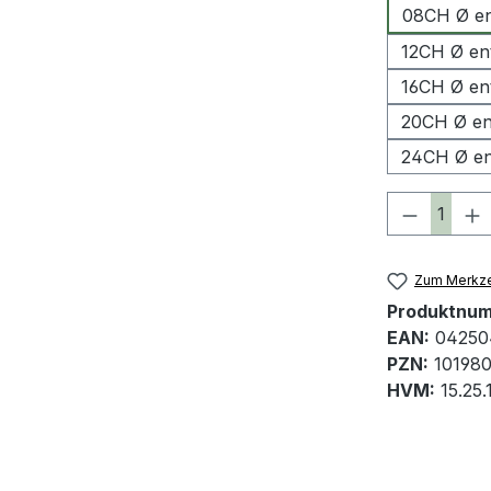
08CH Ø en
12CH Ø en
16CH Ø en
20CH Ø en
24CH Ø en
Produkt 
Zum Merkze
Produktnu
EAN:
04250
PZN:
10198
HVM:
15.25.