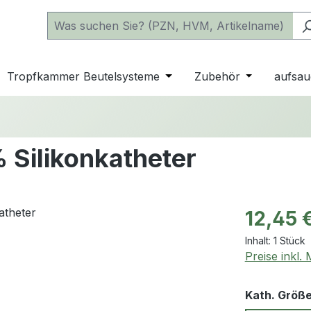
 der Kategorie Katheter
e oder Schließe das Dropdown der Kategorie einfache Beu
Tropfkammer Beutelsysteme
Öffne oder Schließe das D
Zubehör
Öffne oder 
aufsau
 Silikonkatheter
Regulärer Pr
12,45 
Inhalt:
1 Stück
Preise inkl.
Kath. Größ