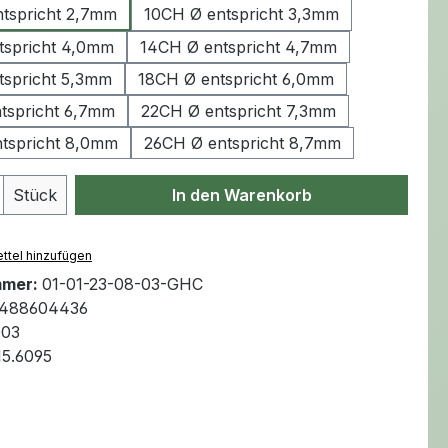
tspricht 2,7mm
10CH Ø entspricht 3,3mm
tspricht 4,0mm
14CH Ø entspricht 4,7mm
tspricht 5,3mm
18CH Ø entspricht 6,0mm
tspricht 6,7mm
22CH Ø entspricht 7,3mm
tspricht 8,0mm
26CH Ø entspricht 8,7mm
Anzahl: Gib den gewünschten Wert ein 
Stück
In den Warenkorb
ttel hinzufügen
mmer:
01-01-23-08-03-GHC
488604436
003
15.6095