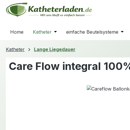
m Hauptinhalt springen
Zur Suche springen
Zur Hauptnavigation springen
Home
Katheter
Öffne oder Schließe das Dropdown
einfache Beutelsysteme
Öffn
Katheter
Lange Liegedauer
Care Flow integral 100%
Bildergalerie überspringen