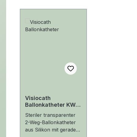
Produktgalerie überspringen
Visiocath
Ballonkatheter KW-
44
Steriler transparenter
2-Weg-Ballonkatheter
aus Silikon mit gerader