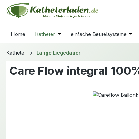
m Hauptinhalt springen
Zur Suche springen
Zur Hauptnavigation springen
Home
Katheter
Öffne oder Schließe das Dropdown
einfache Beutelsysteme
Öffn
Katheter
Lange Liegedauer
Care Flow integral 100%
Bildergalerie überspringen