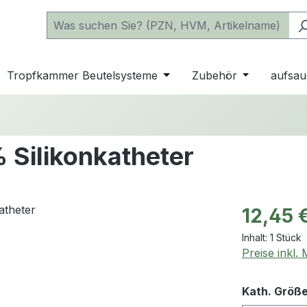
 der Kategorie Katheter
e oder Schließe das Dropdown der Kategorie einfache Beu
Tropfkammer Beutelsysteme
Öffne oder Schließe das D
Zubehör
Öffne oder 
aufsau
 Silikonkatheter
Regulärer Pr
12,45 
Inhalt:
1 Stück
Preise inkl.
Kath. Größ