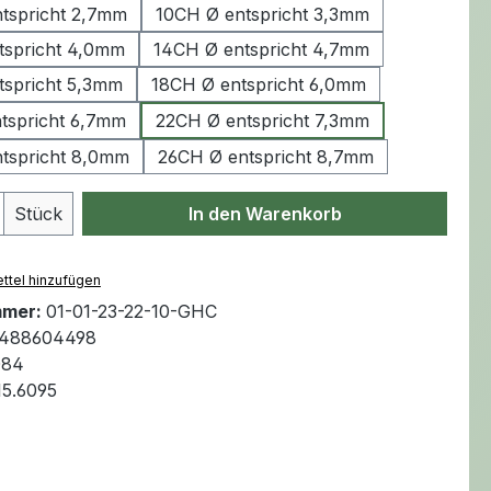
tspricht 2,7mm
10CH Ø entspricht 3,3mm
tspricht 4,0mm
14CH Ø entspricht 4,7mm
tspricht 5,3mm
18CH Ø entspricht 6,0mm
tspricht 6,7mm
22CH Ø entspricht 7,3mm
tspricht 8,0mm
26CH Ø entspricht 8,7mm
Anzahl: Gib den gewünschten Wert ein 
Stück
In den Warenkorb
ttel hinzufügen
mmer:
01-01-23-22-10-GHC
488604498
084
15.6095