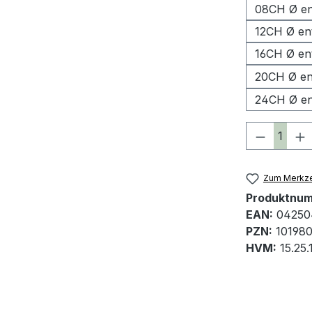
08CH Ø en
12CH Ø en
16CH Ø en
20CH Ø en
24CH Ø en
Produkt 
Zum Merkze
Produktnu
EAN:
04250
PZN:
10198
HVM:
15.25.