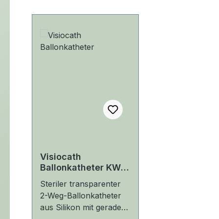
Produktgalerie überspringen
Visiocath
Ballonkatheter KW-
44
Steriler transparenter
2-Weg-Ballonkatheter
aus Silikon mit gerader