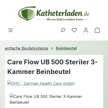
Zum Hauptinhalt springen
Du hast 0 Produ
Ware
einfache Beutelsysteme
Beinbeutel
Care Flow UB 500 Steriler 3-
Kammer Beinbeutel
Bildergalerie überspringen