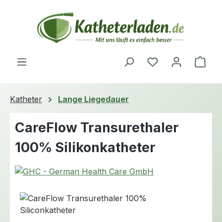
Zum Hauptinhalt springen
Du hast 0 Produ
Ware
Katheter
Lange Liegedauer
CareFlow Transurethaler
100% Silikonkatheter
Bildergalerie überspringen