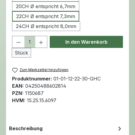
20CH Ø entspricht 6,7mm
22CH Ø entspricht 7,3mm
24CH Ø entspricht 8,0mm
Produkt Anzahl: Gib den gewünschten 
In den Warenkorb
Stück
Zum Merkzettel hinzufügen
Produktnummer:
01-01-12-22-30-GHC
EAN:
04250488602814
PZN:
1150687
HVM:
15.25.15.6097
Beschreibung