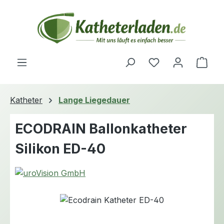
Zum Hauptinhalt springen
Du hast 0 Produ
Ware
Katheter
Lange Liegedauer
ECODRAIN Ballonkatheter
Silikon ED-40
Bildergalerie überspringen