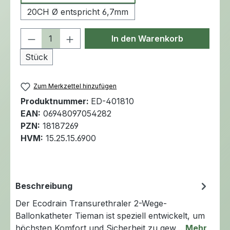
20CH Ø entspricht 6,7mm
Produkt Anzahl: Gib den gewünschten 
In den Warenkorb
Stück
Zum Merkzettel hinzufügen
Produktnummer:
ED-401810
EAN:
06948097054282
PZN:
18187269
HVM:
15.25.15.6900
Beschreibung
Der Ecodrain Transurethraler 2-Wege-
Ballonkatheter Tieman ist speziell entwickelt, um
höchsten Komfort und Sicherheit zu gew…
Mehr