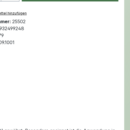
ttel hinzufügen
mmer:
25502
932499248
79
09.1001