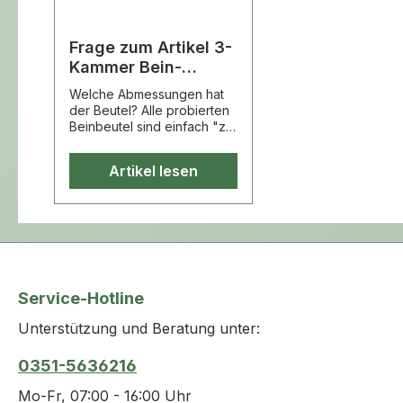
Frage zum Artikel 3-
Kammer Bein-
Urinauffangbeutel
Welche Abmessungen hat
der Beutel? Alle probierten
Beinbeutel sind einfach "zu
lang", ich habe relativ kurze
Beine
Artikel lesen
Service-Hotline
Unterstützung und Beratung unter:
0351-5636216
Mo-Fr, 07:00 - 16:00 Uhr