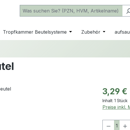
 der Kategorie Katheter
e oder Schließe das Dropdown der Kategorie einfache Beu
Tropfkammer Beutelsysteme
Öffne oder Schließe das D
Zubehör
Öffne oder 
aufsau
tel
Regulärer Pr
3,29 €
Inhalt:
1 Stück
Preise inkl.
Produkt 