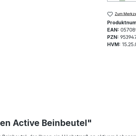
Zum Merkze
Produktnu
EAN:
05708
PZN:
95394
HVM:
15.25.
en Active Beinbeutel"