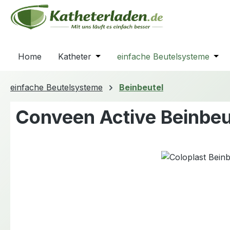
m Hauptinhalt springen
Zur Suche springen
Zur Hauptnavigation springen
Home
Katheter
Öffne oder Schließe das Dropdown
einfache Beutelsysteme
Öffn
einfache Beutelsysteme
Beinbeutel
Conveen Active Beinbeu
Bildergalerie überspringen