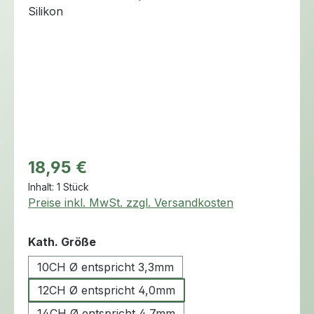
Regulärer Preis:
18,95 €
Inhalt:
1 Stück
Preise inkl. MwSt. zzgl. Versandkosten
auswählen
Kath. Größe
10CH Ø entspricht 3,3mm
12CH Ø entspricht 4,0mm
14CH Ø entspricht 4,7mm