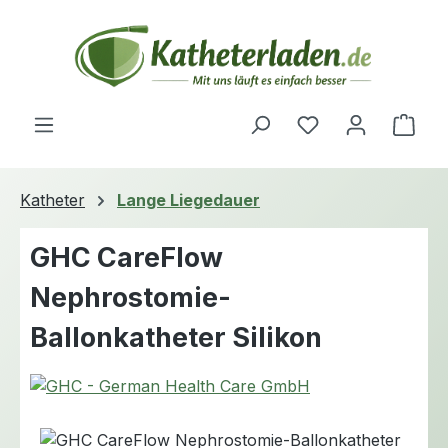
Zum Hauptinhalt springen
Du hast 0 Produ
Ware
Katheter
Lange Liegedauer
GHC CareFlow
Nephrostomie-
Ballonkatheter Silikon
Bildergalerie überspringen