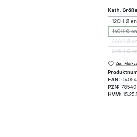
Kath. Größ
12CH Ø en
16CH Ø en
20CH Ø en
24CH Ø en
Zum Merkze
Produktnu
EAN:
04054
PZN:
78540
HVM:
15.25.