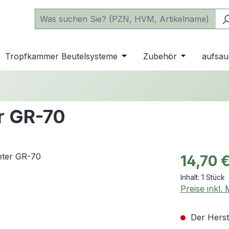
 der Kategorie Katheter
e oder Schließe das Dropdown der Kategorie einfache Beu
Tropfkammer Beutelsysteme
Öffne oder Schließe das D
Zubehör
Öffne oder 
aufsau
er GR-70
Regulärer Pr
14,70 
Inhalt:
1 Stück
Preise inkl.
Der Herste