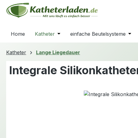
m Hauptinhalt springen
Zur Suche springen
Zur Hauptnavigation springen
Home
Katheter
Öffne oder Schließe das Dropdown
einfache Beutelsysteme
Öffn
Katheter
Lange Liegedauer
Integrale Silikonkathet
Bildergalerie überspringen