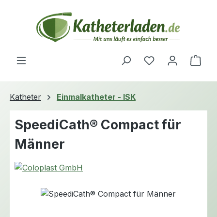
Zum Hauptinhalt springen
Du hast 0 Produ
Ware
Katheter
Einmalkatheter - ISK
SpeediCath® Compact für
Männer
Bildergalerie überspringen