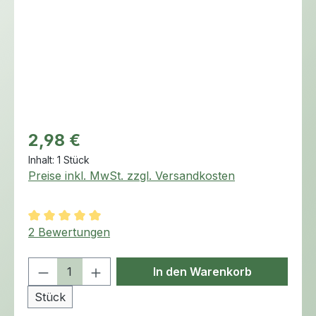
Regulärer Preis:
2,98 €
Inhalt:
1 Stück
Preise inkl. MwSt. zzgl. Versandkosten
Durchschnittliche Bewertung von 5 von 5 Sternen
2 Bewertungen
Produkt Anzahl: Gib den gewünschten 
In den Warenkorb
Stück