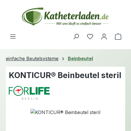
Zum Hauptinhalt springen
Du hast 0 Produ
Ware
einfache Beutelsysteme
Beinbeutel
KONTICUR® Beinbeutel steril
Bildergalerie überspringen