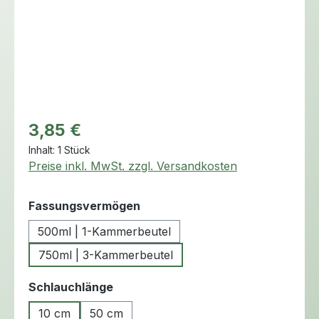
Regulärer Preis:
3,85 €
Inhalt:
1 Stück
Preise inkl. MwSt. zzgl. Versandkosten
auswählen
Fassungsvermögen
500ml | 1-Kammerbeutel
750ml | 3-Kammerbeutel
auswählen
Schlauchlänge
10 cm
50 cm