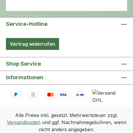
übersichtliche ansprechende
Skalierung und Vlies-Rückseite für
angenehmes Tragegefühl. Der
Service-Hotline
Beinbeutel hat eine Schlauchlänge
von 50 cm (kürzbar) und ein
Volumen von 750 ml. Hersteller:
Vertrag widerrufen
medi1one medical GmbH
Shop Service
Informationen
Alle Preise inkl. gesetzl. Mehrwertsteuer zzgl.
Versandkosten
und ggf. Nachnahmegebühren, wenn
nicht anders angegeben.