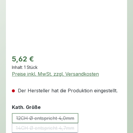
Regulärer Preis:
5,62 €
Inhalt:
1 Stück
Preise inkl. MwSt. zzgl. Versandkosten
Der Hersteller hat die Produktion eingestellt.
auswählen
Kath. Größe
12CH Ø entspricht 4,0mm
(Diese Option ist zurzeit nicht verfügbar.)
14CH Ø entspricht 4,7mm
(Diese Option ist zurzeit nicht verfügbar.)