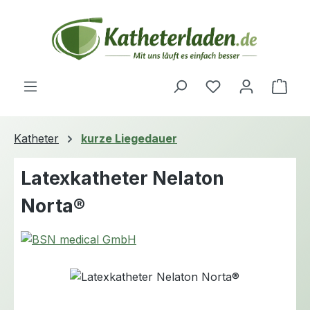
Zum Hauptinhalt springen
Du hast 0 Produ
Ware
Katheter
kurze Liegedauer
Latexkatheter Nelaton
Norta®
Bildergalerie überspringen