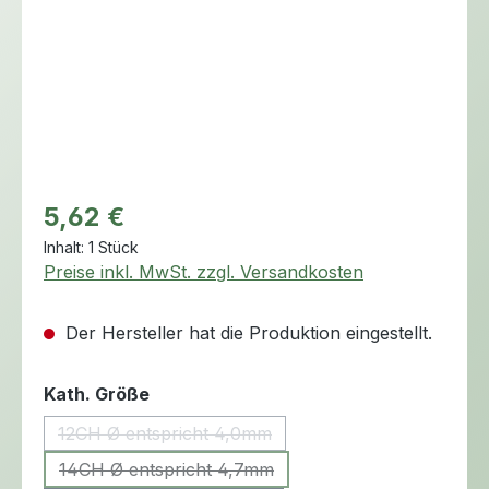
Regulärer Preis:
5,62 €
Inhalt:
1 Stück
Preise inkl. MwSt. zzgl. Versandkosten
Der Hersteller hat die Produktion eingestellt.
auswählen
Kath. Größe
12CH Ø entspricht 4,0mm
(Diese Option ist zurzeit nicht verfügbar.)
14CH Ø entspricht 4,7mm
(Diese Option ist zurzeit nicht verfügbar.)