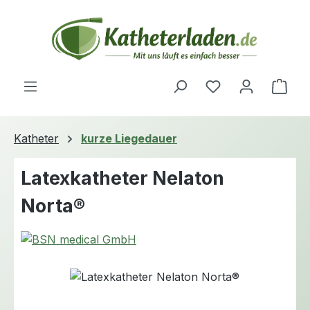
Zum Hauptinhalt springen
Du hast 0 Produ
Ware
Katheter
kurze Liegedauer
Latexkatheter Nelaton
Norta®
Bildergalerie überspringen