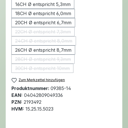
16CH Ø entspricht 5,3mm
18CH Ø entspricht 6,0mm
20CH Ø entspricht 6,7mm
22CH Ø entspricht 7,3mm
(Diese Option ist zurzeit nicht verfügbar.)
24CH Ø entspricht 8,0mm
(Diese Option ist zurzeit nicht verfügbar.)
26CH Ø entspricht 8,7mm
28CH Ø entspricht 9,3mm
(Diese Option ist zurzeit nicht verfügbar.)
30CH Ø entspricht 10mm
(Diese Option ist zurzeit nicht verfügbar.)
Zum Merkzettel hinzufügen
Produktnummer:
09385-14
EAN:
04042809049336
PZN:
2193492
HVM:
15.25.15.5023