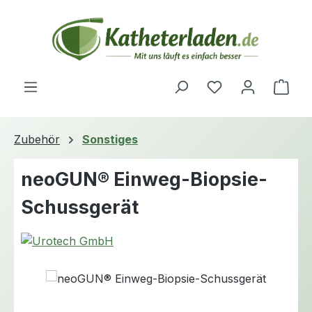
Zum Hauptinhalt springen
Du hast 0 Produ
Ware
Zubehör
Sonstiges
neoGUN® Einweg-Biopsie-
Schussgerät
Bildergalerie überspringen