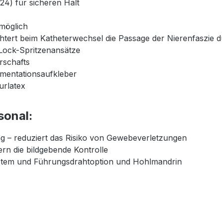
24) für sicheren Halt
möglich
chtert beim Katheterwechsel die Passage der Nierenfaszie 
Lock-Spritzenansätze
rschafts
umentationsaufkleber
urlatex
sonal:
ng – reduziert das Risiko von Gewebeverletzungen
ern die bildgebende Kontrolle
stem und Führungsdrahtoption und Hohlmandrin