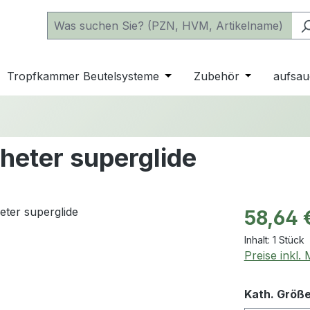
 der Kategorie Katheter
e oder Schließe das Dropdown der Kategorie einfache Beu
Tropfkammer Beutelsysteme
Öffne oder Schließe das D
Zubehör
Öffne oder 
aufsau
heter superglide
Regulärer Pr
58,64 
Inhalt:
1 Stück
Preise inkl.
Kath. Größ