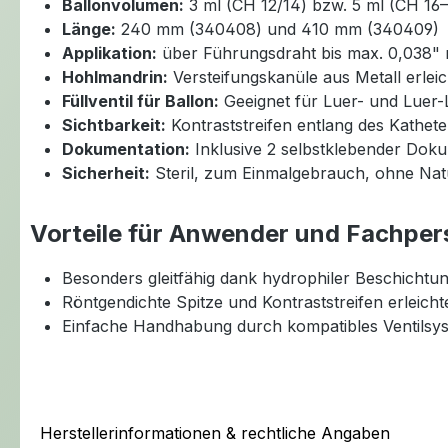
Ballonvolumen:
3 ml (CH 12/14) bzw. 5 ml (CH 16–
Länge:
240 mm (340408) und 410 mm (340409)
Applikation:
über Führungsdraht bis max. 0,038" 
Hohlmandrin:
Versteifungskanüle aus Metall erlei
Füllventil für Ballon:
Geeignet für Luer- und Luer-
Sichtbarkeit:
Kontraststreifen entlang des Kathete
Dokumentation:
Inklusive 2 selbstklebender Dok
Sicherheit:
Steril, zum Einmalgebrauch, ohne Nat
Vorteile für Anwender und Fachper
Besonders gleitfähig dank hydrophiler Beschichtu
Röntgendichte Spitze und Kontraststreifen erleicht
Einfache Handhabung durch kompatibles Ventilsy
Herstellerinformationen & rechtliche Angaben