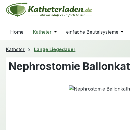
m Hauptinhalt springen
Zur Suche springen
Zur Hauptnavigation springen
Home
Katheter
Öffne oder Schließe das Dropdown
einfache Beutelsysteme
Öffn
Katheter
Lange Liegedauer
Nephrostomie Ballonkat
Bildergalerie überspringen