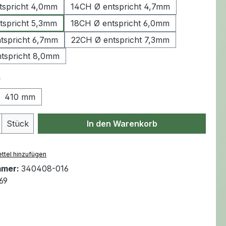
tspricht 4,0mm
14CH Ø entspricht 4,7mm
tspricht 5,3mm
18CH Ø entspricht 6,0mm
tspricht 6,7mm
22CH Ø entspricht 7,3mm
tspricht 8,0mm
auswählen
e
410 mm
Anzahl: Gib den gewünschten Wert ein 
Stück
In den Warenkorb
ttel hinzufügen
mmer:
340408-016
69