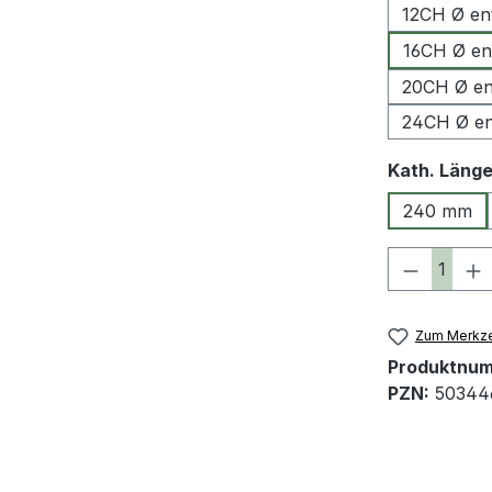
12CH Ø en
16CH Ø en
20CH Ø en
24CH Ø en
Kath. Läng
240 mm
Produkt 
Zum Merkze
Produktnu
PZN:
50344