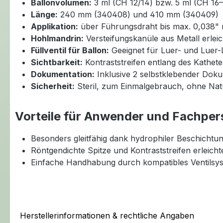
Ballonvolumen:
3 ml (CH 12/14) bzw. 5 ml (CH 16–
Länge:
240 mm (340408) und 410 mm (340409)
Applikation:
über Führungsdraht bis max. 0,038" 
Hohlmandrin:
Versteifungskanüle aus Metall erlei
Füllventil für Ballon:
Geeignet für Luer- und Luer-
Sichtbarkeit:
Kontraststreifen entlang des Kathete
Dokumentation:
Inklusive 2 selbstklebender Dok
Sicherheit:
Steril, zum Einmalgebrauch, ohne Nat
Vorteile für Anwender und Fachper
Besonders gleitfähig dank hydrophiler Beschichtu
Röntgendichte Spitze und Kontraststreifen erleicht
Einfache Handhabung durch kompatibles Ventilsy
Herstellerinformationen & rechtliche Angaben