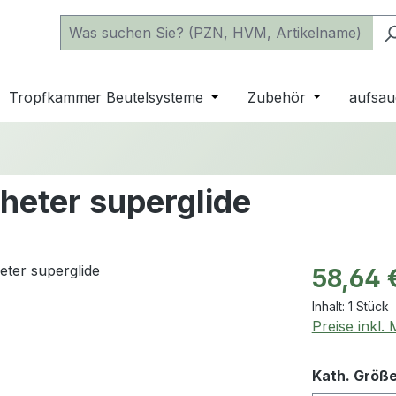
 der Kategorie Katheter
e oder Schließe das Dropdown der Kategorie einfache Beu
Tropfkammer Beutelsysteme
Öffne oder Schließe das D
Zubehör
Öffne oder 
aufsau
heter superglide
Regulärer Pr
58,64 
Inhalt:
1 Stück
Preise inkl.
Kath. Größ