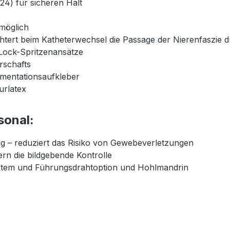
24) für sicheren Halt
möglich
chtert beim Katheterwechsel die Passage der Nierenfaszie 
Lock-Spritzenansätze
rschafts
umentationsaufkleber
urlatex
sonal:
ng – reduziert das Risiko von Gewebeverletzungen
ern die bildgebende Kontrolle
stem und Führungsdrahtoption und Hohlmandrin