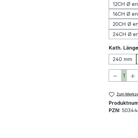
12CH Ø en
16CH Ø en
20CH Ø en
24CH Ø en
Kath. Läng
240 mm
Produkt 
Zum Merkze
Produktnu
PZN:
50344