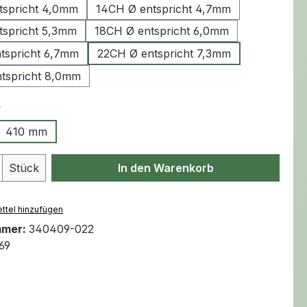
tspricht 4,0mm
14CH Ø entspricht 4,7mm
tspricht 5,3mm
18CH Ø entspricht 6,0mm
tspricht 6,7mm
22CH Ø entspricht 7,3mm
tspricht 8,0mm
auswählen
e
410 mm
Anzahl: Gib den gewünschten Wert ein 
Stück
In den Warenkorb
ttel hinzufügen
mmer:
340409-022
69