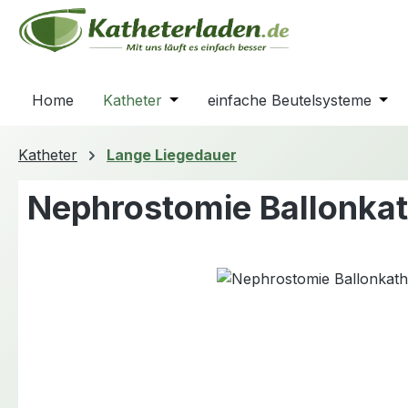
m Hauptinhalt springen
Zur Suche springen
Zur Hauptnavigation springen
Home
Katheter
Öffne oder Schließe das Dropdown
einfache Beutelsysteme
Öffn
Katheter
Lange Liegedauer
Nephrostomie Ballonkat
Bildergalerie überspringen