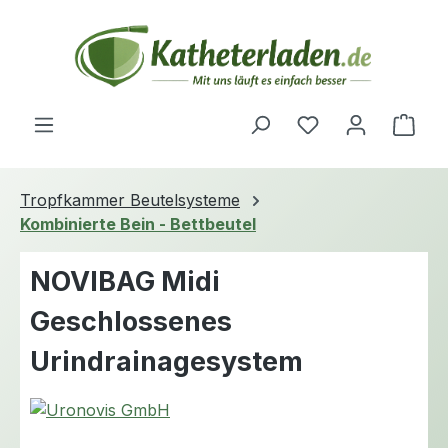
Zum Hauptinhalt springen
Du hast 0 Produ
Ware
Tropfkammer Beutelsysteme
Kombinierte Bein - Bettbeutel
NOVIBAG Midi
Geschlossenes
Urindrainagesystem