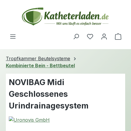
Zum Hauptinhalt springen
Du hast 0 Produ
Ware
Tropfkammer Beutelsysteme
Kombinierte Bein - Bettbeutel
NOVIBAG Midi
Geschlossenes
Urindrainagesystem