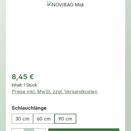
Bildergalerie überspringen
Regulärer Preis:
8,45 €
Inhalt:
1 Stück
Preise inkl. MwSt. zzgl. Versandkosten
auswählen
Schlauchlänge
30 cm
60 cm
90 cm