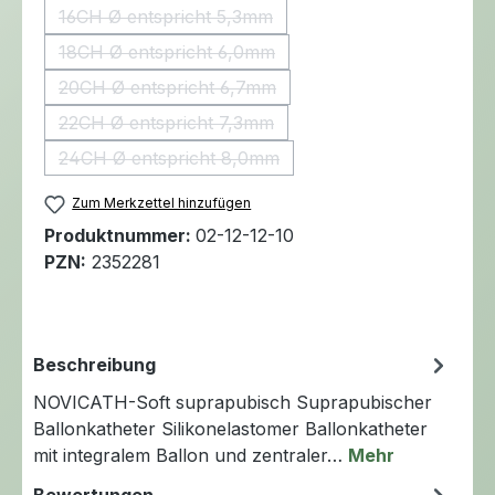
16CH Ø entspricht 5,3mm
(Diese Option ist zurzeit nicht verfügbar.)
18CH Ø entspricht 6,0mm
(Diese Option ist zurzeit nicht verfügbar.)
20CH Ø entspricht 6,7mm
(Diese Option ist zurzeit nicht verfügbar.)
22CH Ø entspricht 7,3mm
(Diese Option ist zurzeit nicht verfügbar.)
24CH Ø entspricht 8,0mm
(Diese Option ist zurzeit nicht verfügbar.)
Zum Merkzettel hinzufügen
Produktnummer:
02-12-12-10
PZN:
2352281
Beschreibung
NOVICATH-Soft suprapubisch Suprapubischer
Ballonkatheter Silikonelastomer Ballonkatheter
mit integralem Ballon und zentraler…
Mehr
Bewertungen