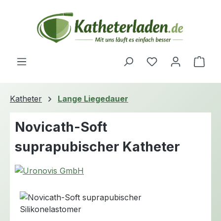
Zum Hauptinhalt springen
Du hast 0 Produ
Ware
Katheter
Lange Liegedauer
Novicath-Soft
suprapubischer Katheter
Bildergalerie überspringen