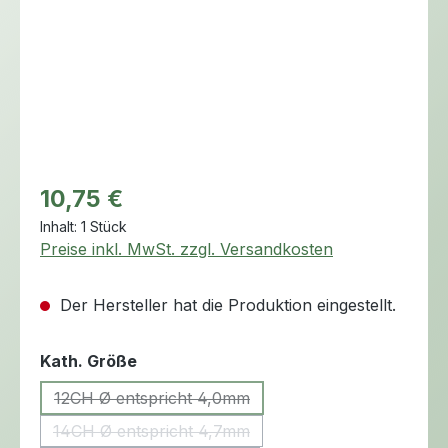
Regulärer Preis:
10,75 €
Inhalt:
1 Stück
Preise inkl. MwSt. zzgl. Versandkosten
Der Hersteller hat die Produktion eingestellt.
auswählen
Kath. Größe
12CH Ø entspricht 4,0mm
(Diese Option ist zurzeit nicht verfügbar.)
14CH Ø entspricht 4,7mm
(Diese Option ist zurzeit nicht verfügbar.)