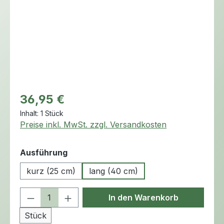
Regulärer Preis:
36,95 €
Inhalt:
1 Stück
Preise inkl. MwSt. zzgl. Versandkosten
auswählen
Ausführung
kurz (25 cm)
lang (40 cm)
Produkt Anzahl: Gib den gewünschten 
In den Warenkorb
Stück