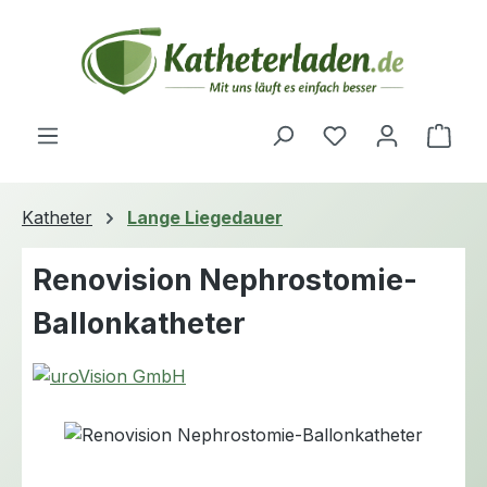
Zum Hauptinhalt springen
Du hast 0 Produ
Ware
Katheter
Lange Liegedauer
Renovision Nephrostomie-
Ballonkatheter
Bildergalerie überspringen