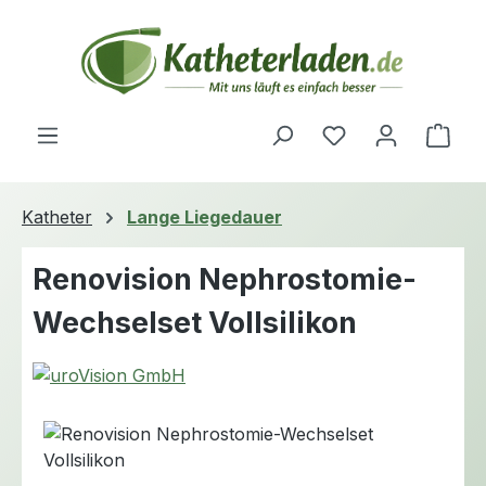
Zum Hauptinhalt springen
Du hast 0 Produ
Ware
Katheter
Lange Liegedauer
Renovision Nephrostomie-
Wechselset Vollsilikon
Bildergalerie überspringen