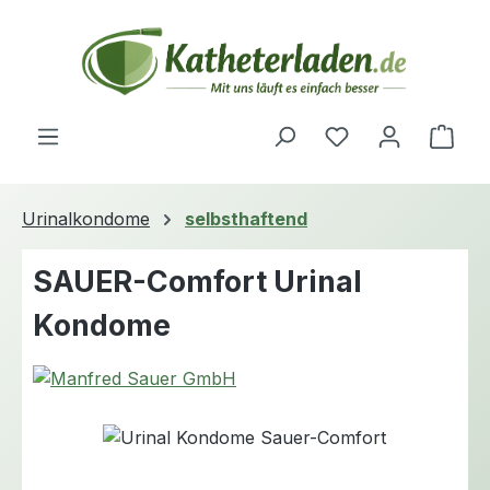
Zum Hauptinhalt springen
Du hast 0 Produ
Ware
Urinalkondome
selbsthaftend
SAUER-Comfort Urinal
Kondome
Bildergalerie überspringen