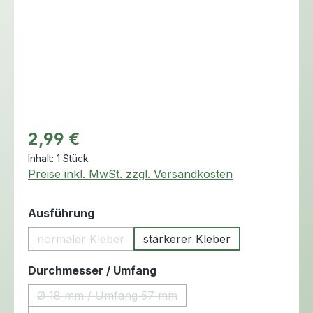
Regulärer Preis:
2,99 €
Inhalt:
1 Stück
Preise inkl. MwSt. zzgl. Versandkosten
auswählen
Ausführung
normaler Kleber
stärkerer Kleber
(Diese Option ist zurzeit nicht verfügbar.)
auswählen
Durchmesser / Umfang
Ø 18 mm / Umfang 57 mm
(Diese Option ist zurzeit nicht verfügbar.)