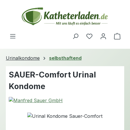
Zum Hauptinhalt springen
Du hast 0 Produ
Ware
Urinalkondome
selbsthaftend
SAUER-Comfort Urinal
Kondome
Bildergalerie überspringen