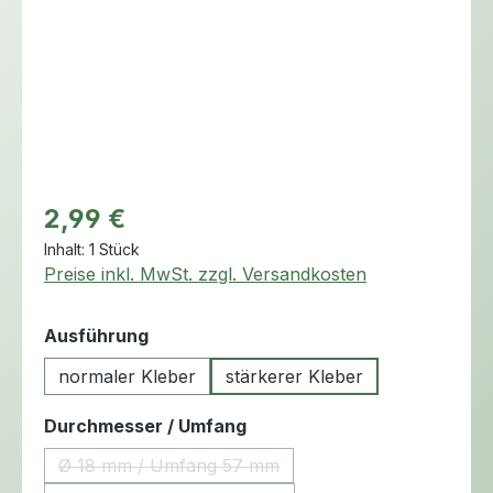
Regulärer Preis:
2,99 €
Inhalt:
1 Stück
Preise inkl. MwSt. zzgl. Versandkosten
auswählen
Ausführung
normaler Kleber
stärkerer Kleber
auswählen
Durchmesser / Umfang
Ø 18 mm / Umfang 57 mm
(Diese Option ist zurzeit nicht verfügbar.)