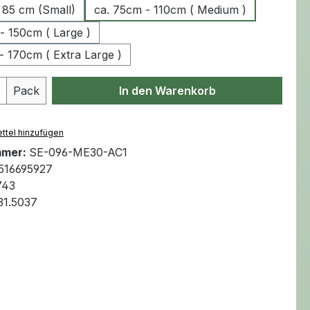
 85 cm (Small)
ca. 75cm - 110cm ( Medium )
- 150cm ( Large )
- 170cm ( Extra Large )
Anzahl: Gib den gewünschten Wert ein 
Pack
In den Warenkorb
ttel hinzufügen
mmer:
SE-096-ME30-AC1
516695927
743
31.5037