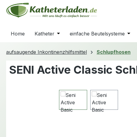
m Hauptinhalt springen
Zur Suche springen
Zur Hauptnavigation springen
Home
Katheter
Öffne oder Schließe das Dropdown
einfache Beutelsysteme
Öffn
aufsaugende Inkontinenzhilfsmittel
Schlupfhosen
SENI Active Classic Sc
Bildergalerie überspringen