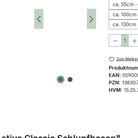
ca. 55cm -
ca. 100cm 
ca. 130cm 
Produkt 
Zum Merkze
Produktnu
EAN:
05900
PZN:
13830
HVM:
15.25.