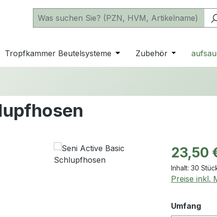
 der Kategorie Katheter
e oder Schließe das Dropdown der Kategorie einfache Beu
Tropfkammer Beutelsysteme
Öffne oder Schließe das D
Zubehör
Öffne oder 
aufsau
hlupfhosen
Regulärer Pr
23,50 
Inhalt:
30 Stüc
Preise inkl.
aus
Umfang