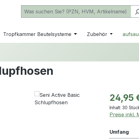
 der Kategorie Katheter
e oder Schließe das Dropdown der Kategorie einfache Beu
Tropfkammer Beutelsysteme
Öffne oder Schließe das D
Zubehör
Öffne oder 
aufsau
hlupfhosen
Regulärer Pr
24,95 
Inhalt:
30 Stüc
Preise inkl.
aus
Umfang