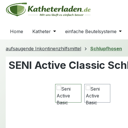
m Hauptinhalt springen
Zur Suche springen
Zur Hauptnavigation springen
Home
Katheter
Öffne oder Schließe das Dropdown
einfache Beutelsysteme
Öffn
aufsaugende Inkontinenzhilfsmittel
Schlupfhosen
SENI Active Classic Sc
Bildergalerie überspringen