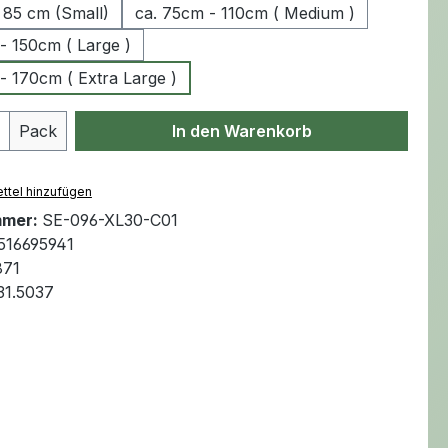
 85 cm (Small)
ca. 75cm - 110cm ( Medium )
- 150cm ( Large )
- 170cm ( Extra Large )
Anzahl: Gib den gewünschten Wert ein 
Pack
In den Warenkorb
ttel hinzufügen
mmer:
SE-096-XL30-C01
516695941
871
31.5037