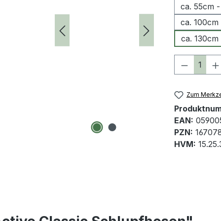
ca. 55cm -
ca. 100cm 
ca. 130cm 
Produkt 
Zum Merkze
Produktnu
EAN:
05900
PZN:
16707
HVM:
15.25.