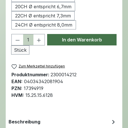
20CH Ø entspricht 6,7mm
22CH Ø entspricht 7,3mm
24CH Ø entspricht 8,0mm
Produkt Anzahl: Gib den gewünschten 
In den Warenkorb
Stück
Zum Merkzettel hinzufügen
Produktnummer:
2300014212
EAN:
04034342081904
PZN:
17394919
HVM:
15.25.15.6128
Beschreibung