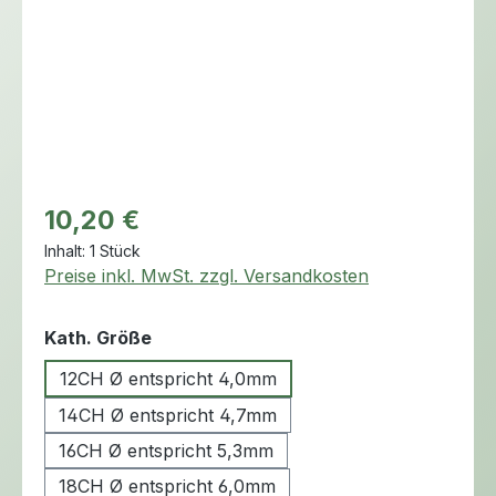
Regulärer Preis:
10,20 €
Inhalt:
1 Stück
Preise inkl. MwSt. zzgl. Versandkosten
auswählen
Kath. Größe
12CH Ø entspricht 4,0mm
14CH Ø entspricht 4,7mm
16CH Ø entspricht 5,3mm
18CH Ø entspricht 6,0mm