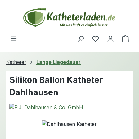
Zum Hauptinhalt springen
Du hast 0 Produ
Ware
Katheter
Lange Liegedauer
Silikon Ballon Katheter
Dahlhausen
Bildergalerie überspringen