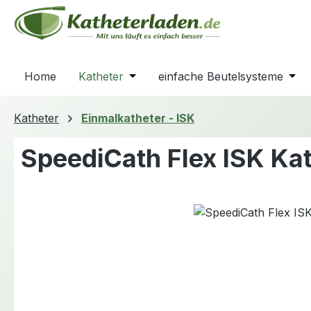
m Hauptinhalt springen
Zur Suche springen
Zur Hauptnavigation springen
Home
Katheter
Öffne oder Schließe das Dropdown
einfache Beutelsysteme
Öffn
Katheter
Einmalkatheter - ISK
SpeediCath Flex ISK Ka
Bildergalerie überspringen