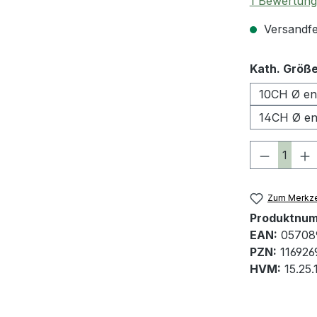
Durchschnit
1 Bewertung
Versandfer
Kath. Größ
10CH Ø en
14CH Ø en
Produkt 
Zum Merkze
Produktnu
EAN:
05708
PZN:
116926
HVM:
15.25.