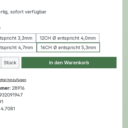
tliche Bewertung von 5 von 5 Sternen
tig, sofort verfügbar
auswählen
e
tspricht 3,3mm
12CH Ø entspricht 4,0mm
tspricht 4,7mm
16CH Ø entspricht 5,3mm
Anzahl: Gib den gewünschten Wert ein 
Stück
In den Warenkorb
ttel hinzufügen
mmer:
28916
932091947
91
14.7081