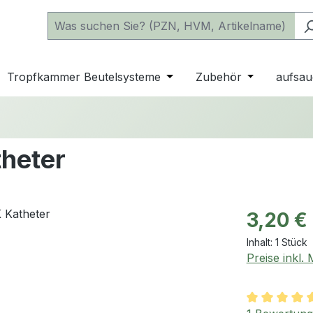
 der Kategorie Katheter
e oder Schließe das Dropdown der Kategorie einfache Beu
Tropfkammer Beutelsysteme
Öffne oder Schließe das D
Zubehör
Öffne oder 
aufsau
theter
Regulärer Pr
3,20 €
Inhalt:
1 Stück
Preise inkl.