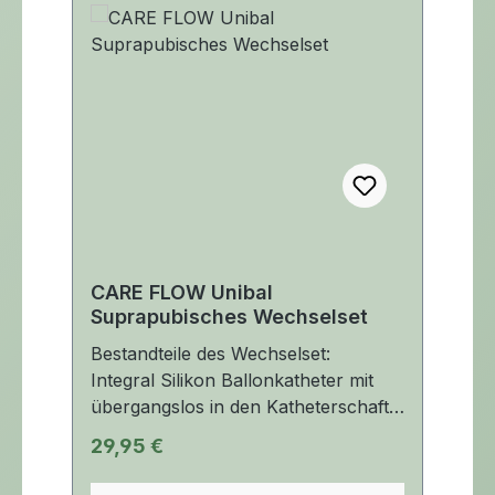
CARE FLOW Unibal
Suprapubisches Wechselset
Bestandteile des Wechselset:
Integral Silikon Ballonkatheter mit
übergangslos in den Katheterschaft
eingearbeitetem
Regulärer Preis:
29,95 €
Ballon. Führungsstabiler
teflonbeschichteter Wechseldraht.