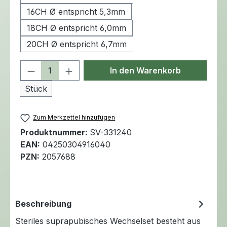
16CH Ø entspricht 5,3mm
18CH Ø entspricht 6,0mm
20CH Ø entspricht 6,7mm
Produkt Anzahl: Gib den gewünschten 
In den Warenkorb
Stück
Zum Merkzettel hinzufügen
Produktnummer:
SV-331240
EAN:
04250304916040
PZN:
2057688
Beschreibung
Steriles suprapubisches Wechselset besteht aus