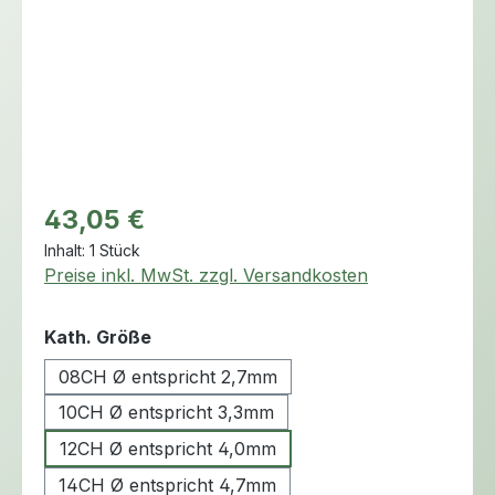
Regulärer Preis:
43,05 €
Inhalt:
1 Stück
Preise inkl. MwSt. zzgl. Versandkosten
auswählen
Kath. Größe
08CH Ø entspricht 2,7mm
10CH Ø entspricht 3,3mm
12CH Ø entspricht 4,0mm
14CH Ø entspricht 4,7mm