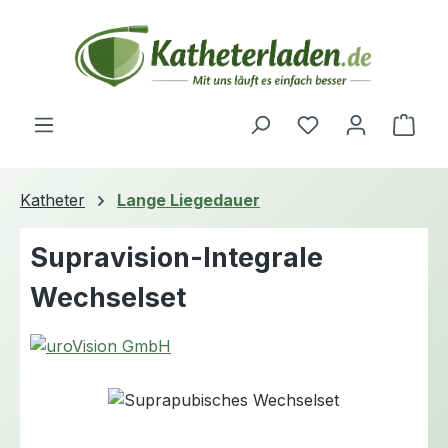
Zum Hauptinhalt springen
Du hast 0 Produ
Ware
Katheter
Lange Liegedauer
Supravision-Integrale
Wechselset
Bildergalerie überspringen