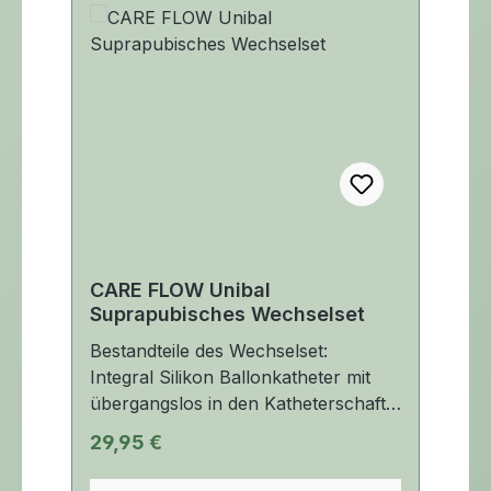
CARE FLOW Unibal
Suprapubisches Wechselset
Bestandteile des Wechselset:
Integral Silikon Ballonkatheter mit
übergangslos in den Katheterschaft
eingearbeitetem
Regulärer Preis:
29,95 €
Ballon. Führungsstabiler
teflonbeschichteter Wechseldraht.