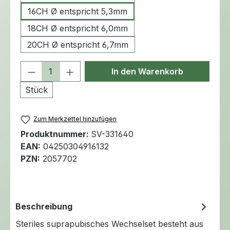
16CH Ø entspricht 5,3mm
18CH Ø entspricht 6,0mm
20CH Ø entspricht 6,7mm
Produkt Anzahl: Gib den gewünschten 
In den Warenkorb
Stück
Zum Merkzettel hinzufügen
Produktnummer:
SV-331640
EAN:
04250304916132
PZN:
2057702
Beschreibung
Steriles suprapubisches Wechselset besteht aus