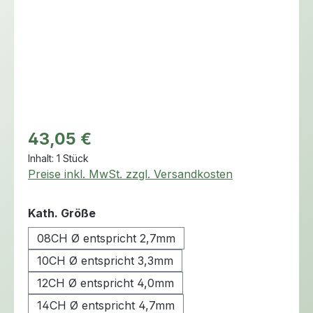
Regulärer Preis:
43,05 €
Inhalt:
1 Stück
Preise inkl. MwSt. zzgl. Versandkosten
auswählen
Kath. Größe
08CH Ø entspricht 2,7mm
10CH Ø entspricht 3,3mm
12CH Ø entspricht 4,0mm
14CH Ø entspricht 4,7mm