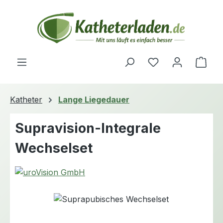
Zum Hauptinhalt springen
Du hast 0 Produ
Ware
Katheter
Lange Liegedauer
Supravision-Integrale
Wechselset
Bildergalerie überspringen