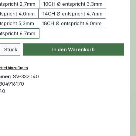
tspricht 2,7mm
10CH Ø entspricht 3,3mm
tspricht 4,0mm
14CH Ø entspricht 4,7mm
tspricht 5,3mm
18CH Ø entspricht 6,0mm
tspricht 6,7mm
Anzahl: Gib den gewünschten Wert ein 
Stück
In den Warenkorb
ttel hinzufügen
mmer:
SV-332040
304916170
40