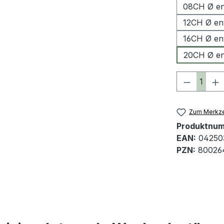
08CH Ø en
12CH Ø en
16CH Ø en
20CH Ø en
Produkt 
Zum Merkze
Produktnu
EAN:
04250
PZN:
80026