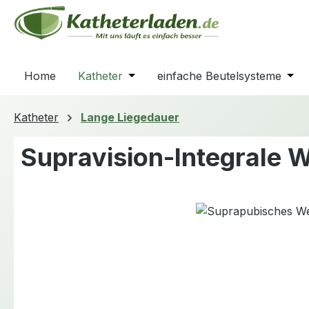
m Hauptinhalt springen
Zur Suche springen
Zur Hauptnavigation springen
Home
Katheter
Öffne oder Schließe das Dropdown
einfache Beutelsysteme
Öffn
Katheter
Lange Liegedauer
Supravision-Integrale 
Bildergalerie überspringen