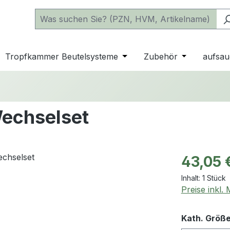
 der Kategorie Katheter
e oder Schließe das Dropdown der Kategorie einfache Beu
Tropfkammer Beutelsysteme
Öffne oder Schließe das D
Zubehör
Öffne oder 
aufsau
Wechselset
Regulärer Pr
43,05 
Inhalt:
1 Stück
Preise inkl.
Kath. Größ