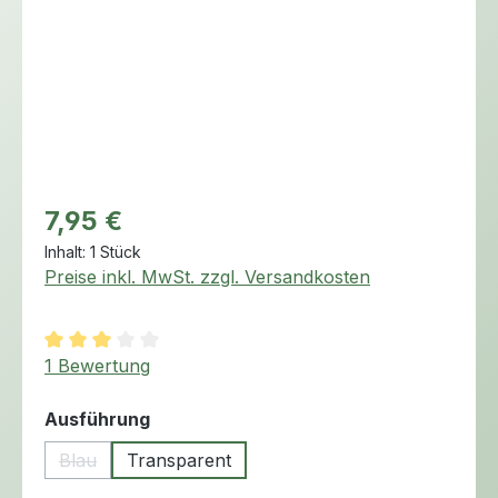
Regulärer Preis:
7,95 €
Inhalt:
1 Stück
Preise inkl. MwSt. zzgl. Versandkosten
Durchschnittliche Bewertung von 3 von 5 Sternen
1 Bewertung
auswählen
Ausführung
Blau
Transparent
(Diese Option ist zurzeit nicht verfügbar.)