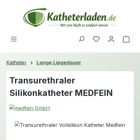
Zum Hauptinhalt springen
Du hast 0 Produ
Ware
Katheter
Lange Liegedauer
Transurethraler
Silikonkatheter MEDFEIN
Bildergalerie überspringen